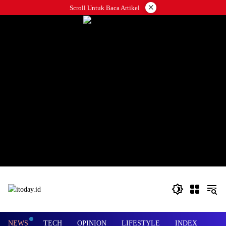
Langsung
×
Scroll Untuk Baca Artikel
ke
konten
NEWS
TECH
OPINION
LIFESTYLE
INDEX