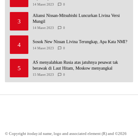
14 Maret 2023
0
Aliansi Nissan-Mitsubishi Luncurkan Livina Versi
3
Mungil
14 Maret 2023
0
Sosok New Nissan Livina Terungkap, Apa Kata NMI?
4
14 Maret 2023
0
AS menyalahkan Rusia atas jatuhnya pesawat tak
5
berawak di Laut Hitam, Moskow menyangkal
15 Maret 2023
0
© Copyright itoday.id name, logo and associated element (R) and ©2026