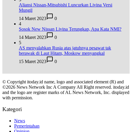
Aliansi Nissan-Mitsubishi Luncurkan Livina Versi
Mungil
14 Maret 2023
0
4
Sosok New Nissan Livina Terungkap, Apa Kata NMI?
14 Maret 2023
0
5
AS menyalahkan Rusia atas jatuhnya pesawat tak
berawak di Laut Hitam, Moskow menyangkal
15 Maret 2023
0
© Copyright itoday.id name, logo and associated element (R) and
©2026 News Network Inc A Company All Right reserved. itoday.id
and the logo are register marks of AL News Network, Inc. displayed
with permission.
Kategori
News
Pemerintahan
Opinion