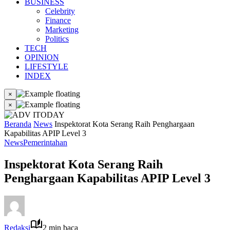
BUSINESS
Celebrity
Finance
Marketing
Politics
TECH
OPINION
LIFESTYLE
INDEX
×
×
Beranda
News
Inspektorat Kota Serang Raih Penghargaan
Kapabilitas APIP Level 3
News
Pemerintahan
Inspektorat Kota Serang Raih
Penghargaan Kapabilitas APIP Level 3
Redaksi
2 min baca