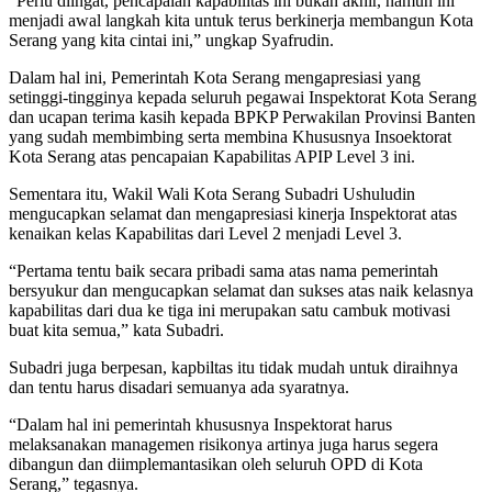
“Perlu diingat, pencapaian kapabilitas ini bukan akhir, namun ini
menjadi awal langkah kita untuk terus berkinerja membangun Kota
Serang yang kita cintai ini,” ungkap Syafrudin.
Dalam hal ini, Pemerintah Kota Serang mengapresiasi yang
setinggi-tingginya kepada seluruh pegawai Inspektorat Kota Serang
dan ucapan terima kasih kepada BPKP Perwakilan Provinsi Banten
yang sudah membimbing serta membina Khususnya Insoektorat
Kota Serang atas pencapaian Kapabilitas APIP Level 3 ini.
Sementara itu, Wakil Wali Kota Serang Subadri Ushuludin
mengucapkan selamat dan mengapresiasi kinerja Inspektorat atas
kenaikan kelas Kapabilitas dari Level 2 menjadi Level 3.
“Pertama tentu baik secara pribadi sama atas nama pemerintah
bersyukur dan mengucapkan selamat dan sukses atas naik kelasnya
kapabilitas dari dua ke tiga ini merupakan satu cambuk motivasi
buat kita semua,” kata Subadri.
Subadri juga berpesan, kapbiltas itu tidak mudah untuk diraihnya
dan tentu harus disadari semuanya ada syaratnya.
“Dalam hal ini pemerintah khususnya Inspektorat harus
melaksanakan managemen risikonya artinya juga harus segera
dibangun dan diimplemantasikan oleh seluruh OPD di Kota
Serang,” tegasnya.