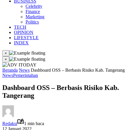
BUSINESS
Celebrity
Finance
Marketing
Politics
TECH
OPINION
LIFESTYLE
INDEX
×
×
Beranda
News
Dashboard OSS – Berbasis Risiko Kab. Tangerang
News
Pemerintahan
Dashboard OSS – Berbasis Risiko Kab.
Tangerang
Redaksi
1 min baca
12 Januari 2022