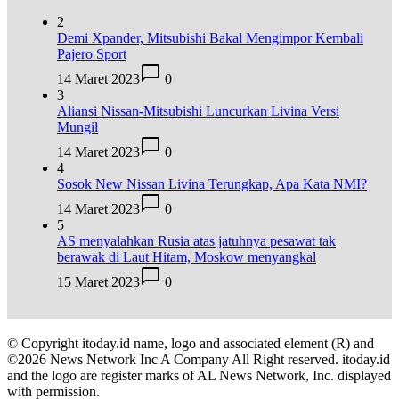
2
Demi Xpander, Mitsubishi Bakal Mengimpor Kembali
Pajero Sport
14 Maret 2023
0
3
Aliansi Nissan-Mitsubishi Luncurkan Livina Versi
Mungil
14 Maret 2023
0
4
Sosok New Nissan Livina Terungkap, Apa Kata NMI?
14 Maret 2023
0
5
AS menyalahkan Rusia atas jatuhnya pesawat tak
berawak di Laut Hitam, Moskow menyangkal
15 Maret 2023
0
© Copyright itoday.id name, logo and associated element (R) and
©2026 News Network Inc A Company All Right reserved. itoday.id
and the logo are register marks of AL News Network, Inc. displayed
with permission.