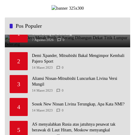
Pos Populer
Koperasi Desa Merah Putih di Serang Dibangun Dekat
1
Titik Lumpur Belerang
7 Agustus 2026
0
Demi Xpander, Mitsubishi Bakal Mengimpor Kembali
2
Pajero Sport
14 Maret 2023
0
Aliansi Nissan-Mitsubishi Luncurkan Livina Versi
3
Mungil
14 Maret 2023
0
Sosok New Nissan Livina Terungkap, Apa Kata NMI?
4
14 Maret 2023
0
AS menyalahkan Rusia atas jatuhnya pesawat tak
5
berawak di Laut Hitam, Moskow menyangkal