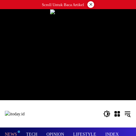
Langsung
×
Scroll Untuk Baca Artikel
ke
konten
NEWS
TECH
OPINION
LIFESTYLE
INDEX