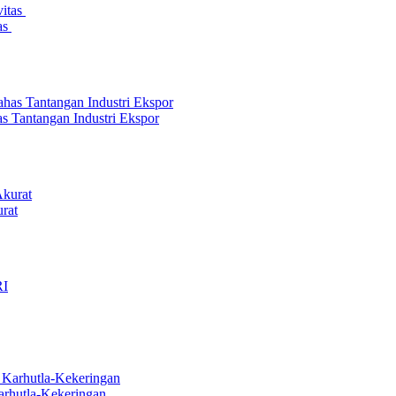
as
s Tantangan Industri Ekspor
rat
arhutla-Kekeringan