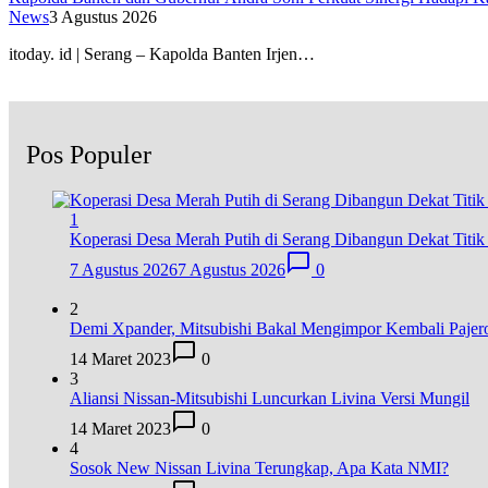
News
3 Agustus 2026
itoday. id | Serang – Kapolda Banten Irjen…
Pos Populer
1
Koperasi Desa Merah Putih di Serang Dibangun Dekat Titi
7 Agustus 2026
7 Agustus 2026
0
2
Demi Xpander, Mitsubishi Bakal Mengimpor Kembali Pajer
14 Maret 2023
0
3
Aliansi Nissan-Mitsubishi Luncurkan Livina Versi Mungil
14 Maret 2023
0
4
Sosok New Nissan Livina Terungkap, Apa Kata NMI?