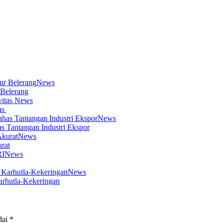
News
 Belerang
News
as
News
s Tantangan Industri Ekspor
News
rat
News
News
arhutla-Kekeringan
dai
*