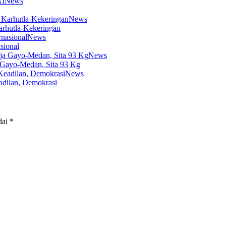
News
News
arhutla-Kekeringan
News
sional
News
 Gayo-Medan, Sita 93 Kg
News
dilan, Demokrasi
dai
*