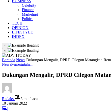
BUSINESS
Celebrity
Finance
Marketing
Politics
TECH
OPINION
LIFESTYLE
INDEX
×
×
Beranda
News
Dukungan Mengalir, DPRD Cilegon Matangkan Renca
News
Pemerintahan
Dukungan Mengalir, DPRD Cilegon Matang
Redaksi
3 min baca
10 Januari 2022