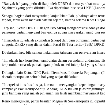
“Banyak hal yang perlu disikapi oleh DPRD dan masyarakat misalnya 
Sejahtera) yang perlu dikritisi. Jika diperlukan bisa saja LKPJ (La
Sebagai bagian dari masyarakat, lanjut Isbatullah, pihaknya akan ter
terjadi, tentu akan menjadi catatan sejarah, karena selama Kota Cil
Terpisah, Ketua DPRD Cilegon Isro Mi’raj mengapresiasi adanya doro
pengurus partai menyusul banyaknya aduan masyarakat yang juga sudah
“Interpelasi itu adalah akumulasi (sikap) dari para pimpinan partai
anggota DPRD yang diatur dalam Pasal 88 Tata Tertib (Tatib) DPRD 
Dijelaskan Isro, bila semua mekanisme tahapan dan persyaratan interpe
“Ini adalah hak konstitusi yang diatur dalam perundang-undangan. Ti
terpenuhi, termasuk pematangan pokok materi interpelasi yang subst
Di bagian lain Ketua DPC Partai Demokrasi Indonesia Perjuangan (P
daerah merupakan sebuah hal yang wajar dilakukan.
“Interpelasi itu sah-sah saja, karena ini menyangkut kepentingan masy
kampanye Pak Helldy-Sanuji. Apalagi KCS itu kan jelas programnya 
janji bantuan yang malah pinjaman, ini telah membuat masyarakat ke
Reno menegaskan, partai besutan Megawati Soekarnoputri itu dipasti