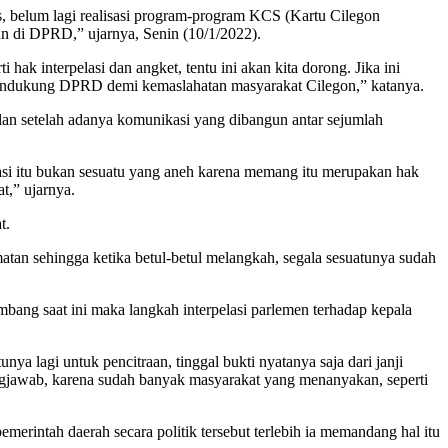
s, belum lagi realisasi program-program KCS (Kartu Cilegon
an di DPRD,” ujarnya, Senin (10/1/2022).
ak interpelasi dan angket, tentu ini akan kita dorong. Jika ini
us mendukung DPRD demi kemaslahatan masyarakat Cilegon,” katanya.
alan setelah adanya komunikasi yang dibangun antar sejumlah
elasi itu bukan sesuatu yang aneh karena memang itu merupakan hak
t,” ujarnya.
t.
atan sehingga ketika betul-betul melangkah, segala sesuatunya sudah
ang saat ini maka langkah interpelasi parlemen terhadap kepala
ya lagi untuk pencitraan, tinggal bukti nyatanya saja dari janji
ungjawab, karena sudah banyak masyarakat yang menanyakan, seperti
rintah daerah secara politik tersebut terlebih ia memandang hal itu