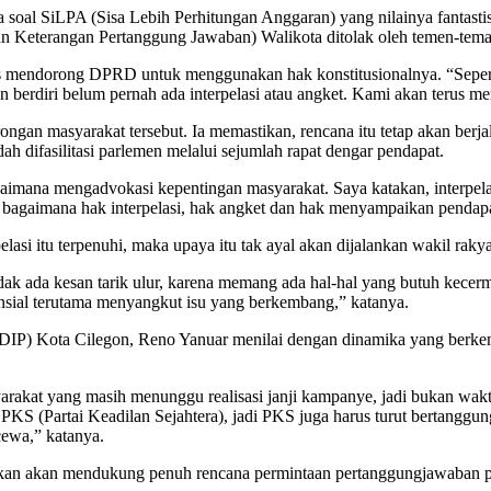
soal SiLPA (Sisa Lebih Perhitungan Anggaran) yang nilainya fantasti
poran Keterangan Pertanggung Jawaban) Walikota ditolak oleh temen-tem
us mendorong DPRD untuk menggunakan hak konstitusionalnya. “Seperti h
egon berdiri belum pernah ada interpelasi atau angket. Kami akan ter
ngan masyarakat tersebut. Ia memastikan, rencana itu tetap akan berj
 difasilitasi parlemen melalui sejumlah rapat dengar pendapat.
 bagaimana mengadvokasi kepentingan masyarakat. Saya katakan, interp
bagaimana hak interpelasi, hak angket dan hak menyampaikan pendapa
lasi itu terpenuhi, maka upaya itu tak ayal akan dijalankan wakil rakya
dak ada kesan tarik ulur, karena memang ada hal-hal yang butuh kecerm
ansial terutama menyangkut isu yang berkembang,” katanya.
DIP) Kota Cilegon, Reno Yanuar menilai dengan dinamika yang berkemb
arakat yang masih menunggu realisasi janji kampanye, jadi bukan waktun
PKS (Partai Keadilan Sejahtera), jadi PKS juga harus turut bertangg
cewa,” katanya.
kan akan mendukung penuh rencana permintaan pertanggungjawaban peme