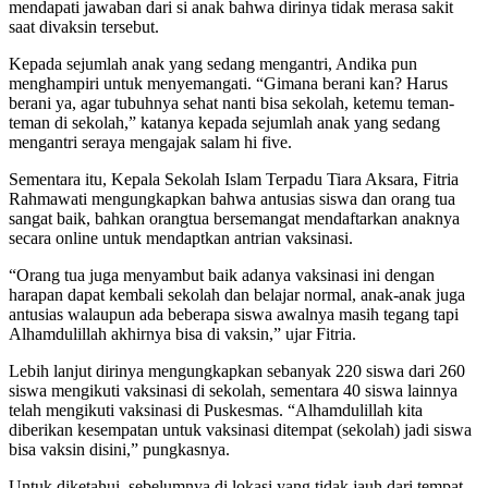
mendapati jawaban dari si anak bahwa dirinya tidak merasa sakit
saat divaksin tersebut.
Kepada sejumlah anak yang sedang mengantri, Andika pun
menghampiri untuk menyemangati. “Gimana berani kan? Harus
berani ya, agar tubuhnya sehat nanti bisa sekolah, ketemu teman-
teman di sekolah,” katanya kepada sejumlah anak yang sedang
mengantri seraya mengajak salam hi five.
Sementara itu, Kepala Sekolah Islam Terpadu Tiara Aksara, Fitria
Rahmawati mengungkapkan bahwa antusias siswa dan orang tua
sangat baik, bahkan orangtua bersemangat mendaftarkan anaknya
secara online untuk mendaptkan antrian vaksinasi.
“Orang tua juga menyambut baik adanya vaksinasi ini dengan
harapan dapat kembali sekolah dan belajar normal, anak-anak juga
antusias walaupun ada beberapa siswa awalnya masih tegang tapi
Alhamdulillah akhirnya bisa di vaksin,” ujar Fitria.
Lebih lanjut dirinya mengungkapkan sebanyak 220 siswa dari 260
siswa mengikuti vaksinasi di sekolah, sementara 40 siswa lainnya
telah mengikuti vaksinasi di Puskesmas. “Alhamdulillah kita
diberikan kesempatan untuk vaksinasi ditempat (sekolah) jadi siswa
bisa vaksin disini,” pungkasnya.
Untuk diketahui, sebelumnya di lokasi yang tidak jauh dari tempat