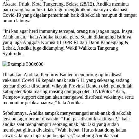
Aksara, Priuk, Kota Tangerang, Selasa (28/12). Andika meminta
para orang tua untuk tidak ragu mengikutkan anaknya vaksinasi
Covid-19 yang digelar pemerintah baik di sekolah maupun di tempat
umum lainnya.
“Ini kan agar herd immunity tercapai, orang tua jangan ragu. Insya
Allah aman,” kata Andika kepada pers. Selain didampingi istrinya
yang juga Anggota Komisi III DPR RI dari Dapil Pandeglang &
Lebak, Andika juga didampingi Wakil Walikota Tangerang
Syahrudin.
Dikatakan Andika, Pemprov Banten mendorong optimalisasi
vaksinasi Covid-19 kepada anak usia 6-11 yang sekarang sedang
gencar digelar di seluruh wilayah Provinsi Banten oleh pemerintah
kabupaten/kota masing-masing dan juga oleh TNI/Polri. “Kita,
Pemprov support dengan akan mengawal distribusi vaksinnya serta
memonitor pelaksanaanya,” kata Andika.
Sebelumnya, Andika tampak menyemangati anak-anak di sekolah
tersebut agar berani divaksin. “Tadi pas disuntik sakit gak?,” kata
andika saat menghampiri seorang anak laki-laki yang sudah
mendapat giliran divaksin. “Wah, hebat. Harus kuat dong kalau
cowok. Jangan lupa rajin belajar ya,” sambung Andika saat