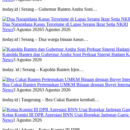
itoday.id | Serang – Gubernur Banten Andra Soni…
Dua Narapidana Kasus Terorisme di Lapas Serang Ikrar Setia NKRI
News
5 Agustus 2026
5 Agustus 2026
itoday.id | Serang – Dua warga binaan kasus…
Kapolda Banten dan Gubernur Andra Soni Perkuat Sinergi Hadapi K
News
3 Agustus 2026
itoday. id | Serang – Kapolda Banten Irjen…
Bea Cukai Banten Pertemukan UMKM Binaan dengan Buyer Interna
News
3 Agustus 2026
3 Agustus 2026
itoday.id | Tangerang – Bea Cukai Banten kembali…
Ketua Komisi III DPR Apresiasi BNN Usai Bongkar Jaringan Ganja
News
1 Agustus 2026
itoday.id | Jakarta – Ketua Komisi III DPR…