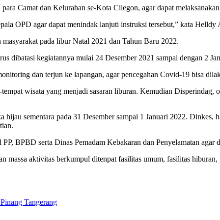
para Camat dan Kelurahan se-Kota Cilegon, agar dapat melaksanakan i
Kepala OPD agar dapat menindak lanjuti instruksi tersebut,” kata Hel
tan masyarakat pada libur Natal 2021 dan Tahun Baru 2022.
us dibatasi kegiatannya mulai 24 Desember 2021 sampai dengan 2 Janu
nitoring dan terjun ke lapangan, agar pencegahan Covid-19 bisa dila
-tempat wisata yang menjadi sasaran liburan. Kemudian Disperindag, op
uka hijau sementara pada 31 Desember sampai 1 Januari 2022. Dinkes, 
tian.
l PP, BPBD serta Dinas Pemadam Kebakaran dan Penyelamatan agar d
massa aktivitas berkumpul ditenpat fasilitas umum, fasilitas hiburan, 
Pinang Tangerang