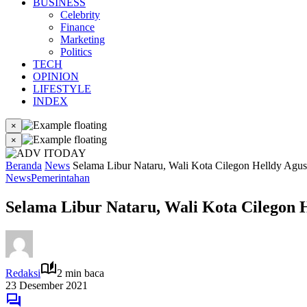
BUSINESS
Celebrity
Finance
Marketing
Politics
TECH
OPINION
LIFESTYLE
INDEX
×
×
Beranda
News
Selama Libur Nataru, Wali Kota Cilegon Helldy Agus
News
Pemerintahan
Selama Libur Nataru, Wali Kota Cilegon 
Redaksi
2 min baca
23 Desember 2021