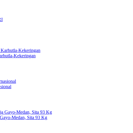
arhutla-Kekeringan
sional
 Gayo-Medan, Sita 93 Kg