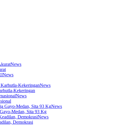
News
rat
News
News
arhutla-Kekeringan
News
sional
News
 Gayo-Medan, Sita 93 Kg
News
dilan, Demokrasi