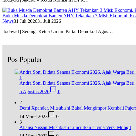
Buka Musda Demokrat Banten AHY Tekankan 3 Misi: Ekonomi, Kea
News
31 Juli 2026
31 Juli 2026
itoday.id | Serang- Ketua Umum Partai Demokrat Agus…
Pos Populer
1
Andra Soni Didata Sensus Ekonomi 2026, Ajak Warga Beri 
5 Agustus 2026
0
2
Demi Xpander, Mitsubishi Bakal Mengimpor Kembali Pajer
14 Maret 2023
0
3
Aliansi Nissan-Mitsubishi Luncurkan Livina Versi Mungil
14 Maret 2023
0