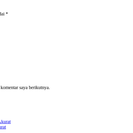
dai
*
 komentar saya berikutnya.
rat