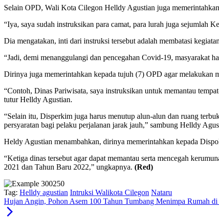
Selain OPD, Wali Kota Cilegon Helldy Agustian juga memerintahkan 
“Iya, saya sudah instruksikan para camat, para lurah juga sejumlah 
Dia mengatakan, inti dari instruksi tersebut adalah membatasi kegia
“Jadi, demi menanggulangi dan pencegahan Covid-19, masyarakat har
Dirinya juga memerintahkan kepada tujuh (7) OPD agar melakukan mo
“Contoh, Dinas Pariwisata, saya instruksikan untuk memantau tempat
tutur Helldy Agustian.
“Selain itu, Disperkim juga harus menutup alun-alun dan ruang terb
persyaratan bagi pelaku perjalanan jarak jauh,” sambung Helldy Agus
Heldy Agustian menambahkan, dirinya memerintahkan kepada Dispo
“Ketiga dinas tersebut agar dapat memantau serta mencegah kerumunan 
2021 dan Tahun Baru 2022,” ungkapnya.
(Red)
Tag:
Helldy agustian
Intruksi Walikota Cilegon
Nataru
Hujan Angin, Pohon Asem 100 Tahun Tumbang Menimpa Rumah di 