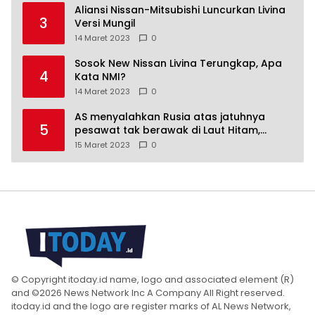
Aliansi Nissan-Mitsubishi Luncurkan Livina
3
Versi Mungil
14 Maret 2023
0
Sosok New Nissan Livina Terungkap, Apa
4
Kata NMI?
14 Maret 2023
0
AS menyalahkan Rusia atas jatuhnya
5
pesawat tak berawak di Laut Hitam,
Moskow menyangkal
15 Maret 2023
0
© Copyright itoday.id name, logo and associated element (R)
and ©2026 News Network Inc A Company All Right reserved.
itoday.id and the logo are register marks of AL News Network,