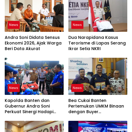
News
News
Andra Soni Didata Sensus
Dua Narapidana Kasus
Ekonomi 2026, Ajak Warga
Terorisme di Lapas Serang
Beri Data Akurat
Ikrar Setia NKRI
News
News
Kapolda Banten dan
Bea Cukai Banten
Gubernur Andra Soni
Pertemukan UMKM Binaan
Perkuat Sinergi Hadapi
dengan Buyer
Karhutla-Kekeringan
Internasional