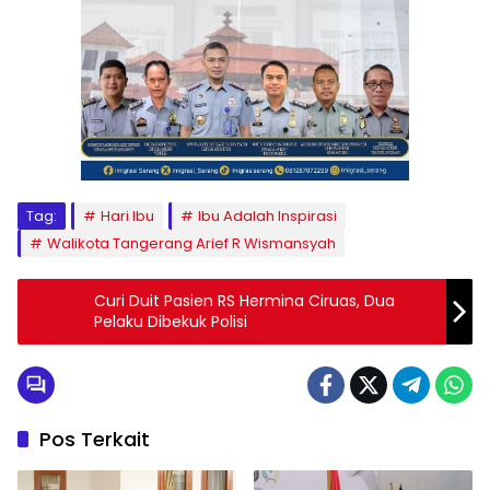
Tag:
Hari Ibu
Ibu Adalah Inspirasi
Walikota Tangerang Arief R Wismansyah
Curi Duit Pasien RS Hermina Ciruas, Dua
Pelaku Dibekuk Polisi
Pos Terkait