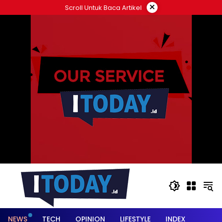
Langsung
×
Scroll Untuk Baca Artikel
ke
konten
NEWS
TECH
OPINION
LIFESTYLE
INDEX