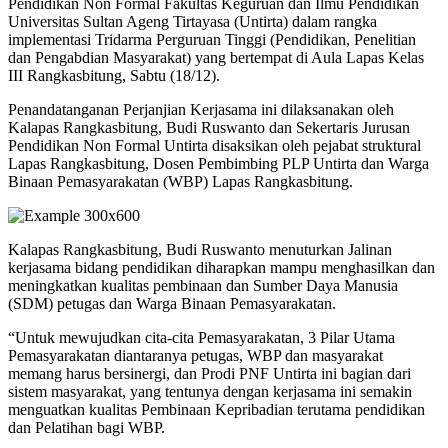
Pendidikan Non Formal Fakultas Keguruan dan Ilmu Pendidikan
Universitas Sultan Ageng Tirtayasa (Untirta) dalam rangka
implementasi Tridarma Perguruan Tinggi (Pendidikan, Penelitian
dan Pengabdian Masyarakat) yang bertempat di Aula Lapas Kelas
III Rangkasbitung, Sabtu (18/12).
Penandatanganan Perjanjian Kerjasama ini dilaksanakan oleh
Kalapas Rangkasbitung, Budi Ruswanto dan Sekertaris Jurusan
Pendidikan Non Formal Untirta disaksikan oleh pejabat struktural
Lapas Rangkasbitung, Dosen Pembimbing PLP Untirta dan Warga
Binaan Pemasyarakatan (WBP) Lapas Rangkasbitung.
Kalapas Rangkasbitung, Budi Ruswanto menuturkan Jalinan
kerjasama bidang pendidikan diharapkan mampu menghasilkan dan
meningkatkan kualitas pembinaan dan Sumber Daya Manusia
(SDM) petugas dan Warga Binaan Pemasyarakatan.
“Untuk mewujudkan cita-cita Pemasyarakatan, 3 Pilar Utama
Pemasyarakatan diantaranya petugas, WBP dan masyarakat
memang harus bersinergi, dan Prodi PNF Untirta ini bagian dari
sistem masyarakat, yang tentunya dengan kerjasama ini semakin
menguatkan kualitas Pembinaan Kepribadian terutama pendidikan
dan Pelatihan bagi WBP.