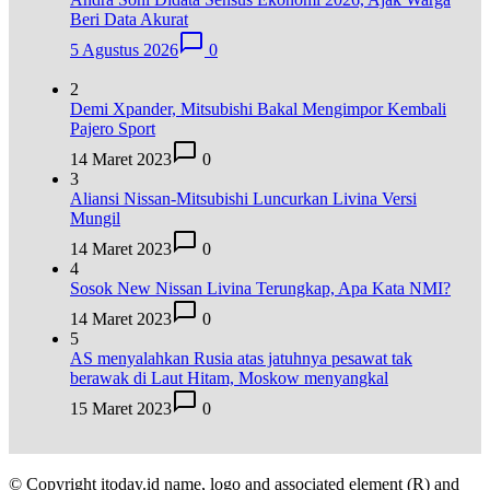
Beri Data Akurat
5 Agustus 2026
0
2
Demi Xpander, Mitsubishi Bakal Mengimpor Kembali
Pajero Sport
14 Maret 2023
0
3
Aliansi Nissan-Mitsubishi Luncurkan Livina Versi
Mungil
14 Maret 2023
0
4
Sosok New Nissan Livina Terungkap, Apa Kata NMI?
14 Maret 2023
0
5
AS menyalahkan Rusia atas jatuhnya pesawat tak
berawak di Laut Hitam, Moskow menyangkal
15 Maret 2023
0
© Copyright itoday.id name, logo and associated element (R) and