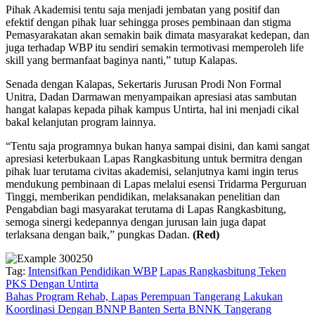
Pihak Akademisi tentu saja menjadi jembatan yang positif dan
efektif dengan pihak luar sehingga proses pembinaan dan stigma
Pemasyarakatan akan semakin baik dimata masyarakat kedepan, dan
juga terhadap WBP itu sendiri semakin termotivasi memperoleh life
skill yang bermanfaat baginya nanti,” tutup Kalapas.
Senada dengan Kalapas, Sekertaris Jurusan Prodi Non Formal
Unitra, Dadan Darmawan menyampaikan apresiasi atas sambutan
hangat kalapas kepada pihak kampus Untirta, hal ini menjadi cikal
bakal kelanjutan program lainnya.
“Tentu saja programnya bukan hanya sampai disini, dan kami sangat
apresiasi keterbukaan Lapas Rangkasbitung untuk bermitra dengan
pihak luar terutama civitas akademisi, selanjutnya kami ingin terus
mendukung pembinaan di Lapas melalui esensi Tridarma Perguruan
Tinggi, memberikan pendidikan, melaksanakan penelitian dan
Pengabdian bagi masyarakat terutama di Lapas Rangkasbitung,
semoga sinergi kedepannya dengan jurusan lain juga dapat
terlaksana dengan baik,” pungkas Dadan.
(Red)
Tag:
Intensifkan Pendidikan WBP
Lapas Rangkasbitung Teken
PKS Dengan Untirta
Bahas Program Rehab, Lapas Perempuan Tangerang Lakukan
Koordinasi Dengan BNNP Banten Serta BNNK Tangerang