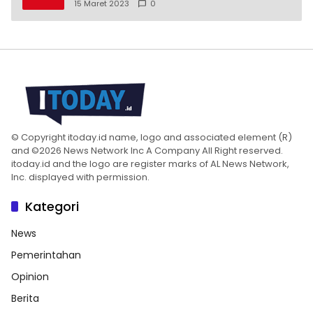
Moskow menyangkal
15 Maret 2023
0
© Copyright itoday.id name, logo and associated element (R)
and ©2026 News Network Inc A Company All Right reserved.
itoday.id and the logo are register marks of AL News Network,
Inc. displayed with permission.
Kategori
News
Pemerintahan
Opinion
Berita