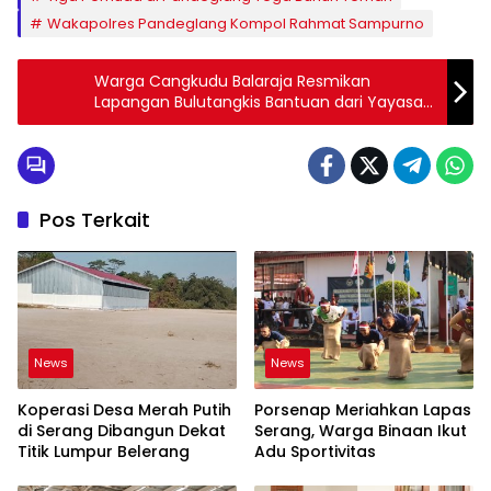
Wakapolres Pandeglang Kompol Rahmat Sampurno
Warga Cangkudu Balaraja Resmikan
Lapangan Bulutangkis Bantuan dari Yayasan
Erick Thohir
Pos Terkait
News
News
Koperasi Desa Merah Putih
Porsenap Meriahkan Lapas
di Serang Dibangun Dekat
Serang, Warga Binaan Ikut
Titik Lumpur Belerang
Adu Sportivitas