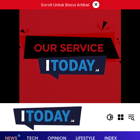
Langsung
×
Scroll Untuk Baca Artikel
ke
konten
NEWS
TECH
OPINION
LIFESTYLE
INDEX