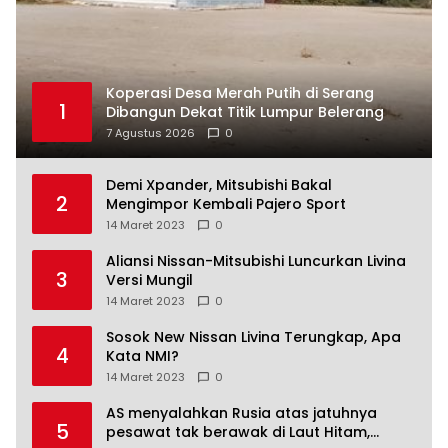
Koperasi Desa Merah Putih di Serang
1
Dibangun Dekat Titik Lumpur Belerang
7 Agustus 2026
0
Demi Xpander, Mitsubishi Bakal
2
Mengimpor Kembali Pajero Sport
14 Maret 2023
0
Aliansi Nissan-Mitsubishi Luncurkan Livina
3
Versi Mungil
14 Maret 2023
0
Sosok New Nissan Livina Terungkap, Apa
4
Kata NMI?
14 Maret 2023
0
AS menyalahkan Rusia atas jatuhnya
5
pesawat tak berawak di Laut Hitam,