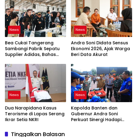
News
News
Bea Cukai Tangerang
Andra Soni Didata Sensus
Sambangi Pabrik Sepatu
Ekonomi 2026, Ajak Warga
Supplier Adidas, Bahas
Beri Data Akurat
Tantangan Industri Ekspor
News
News
Dua Narapidana Kasus
Kapolda Banten dan
Terorisme di Lapas Serang
Gubernur Andra Soni
Ikrar Setia NKRI
Perkuat Sinergi Hadapi
Karhutla-Kekeringan
Tinggalkan Balasan