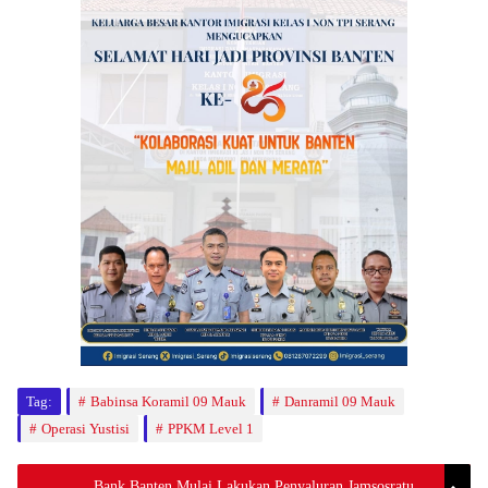
Tag:
Babinsa Koramil 09 Mauk
Danramil 09 Mauk
Operasi Yustisi
PPKM Level 1
Bank Banten Mulai Lakukan Penyaluran Jamsosratu