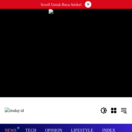
Langsung
×
Scroll Untuk Baca Artikel
ke
konten
NEWS
TECH
OPINION
LIFESTYLE
INDEX