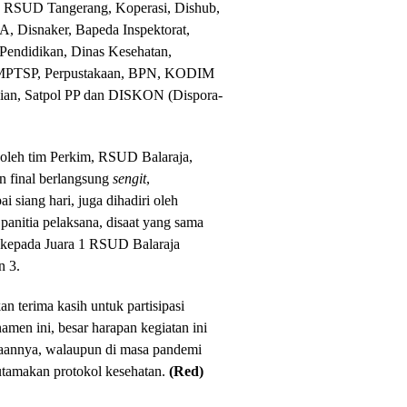
 RSUD Tangerang, Koperasi, Dishub,
, Disnaker, Bapeda Inspektorat,
ndidikan, Dinas Kesehatan,
PMPTSP, Perpustakaan, BPN, KODIM
ian, Satpol PP dan DISKON (Dispora-
i oleh tim Perkim, RSUD Balaraja,
n final berlangsung
sengit
,
i siang hari, juga dihadiri oleh
anitia pelaksana, disaat yang sama
 kepada Juara 1 RSUD Balaraja
n 3.
 terima kasih untuk partisipasi
men ini, besar harapan kegiatan ini
raannya, walaupun di masa pandemi
utamakan protokol kesehatan.
(Red)