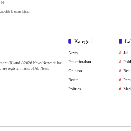
026
– Kapolda Banten Irjen…
Kategori
La
News
Jaka
Pemerintahan
Pold
lement (R) and ©2026 News Network Inc
o are register marks of AL News
Opinion
Bea 
Berita
Pem
Politics
Med