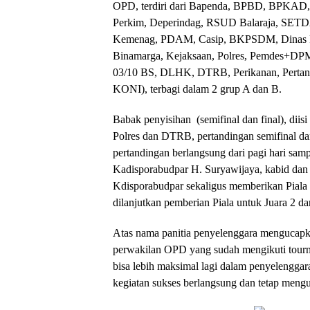
OPD, terdiri dari Bapenda, BPBD, BPKAD,
Perkim, Deperindag, RSUD Balaraja, SETDA
Kemenag, PDAM, Casip, BKPSDM, Dinas Pe
Binamarga, Kejaksaan, Polres, Pemdes+D
03/10 BS, DLHK, DTRB, Perikanan, Pertan
KONI), terbagi dalam 2 grup A dan B.
Babak penyisihan (semifinal dan final), diis
Polres dan DTRB, pertandingan semifinal da
pertandingan berlangsung dari pagi hari sampa
Kadisporabudpar H. Suryawijaya, kabid dan p
Kdisporabudpar sekaligus memberikan Piala
dilanjutkan pemberian Piala untuk Juara 2 da
Atas nama panitia penyelenggara mengucapkan
perwakilan OPD yang sudah mengikuti tourna
bisa lebih maksimal lagi dalam penyelengga
kegiatan sukses berlangsung dan tetap meng