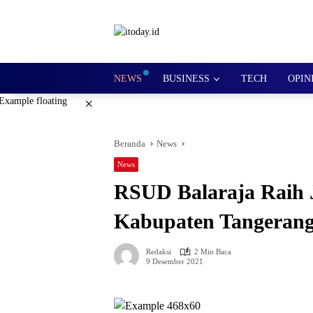
Langsung
ke
konten
NEWS
BUSINESS
TECH
OPIN
×
Beranda
News
News
RSUD Balaraja Raih
Kabupaten Tangerang
Redaksi
2 Min Baca
9 Desember 2021