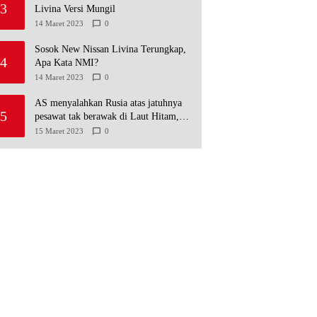
3
Livina Versi Mungil
14 Maret 2023
0
Sosok New Nissan Livina Terungkap,
4
Apa Kata NMI?
14 Maret 2023
0
AS menyalahkan Rusia atas jatuhnya
5
pesawat tak berawak di Laut Hitam,
Moskow menyangkal
15 Maret 2023
0