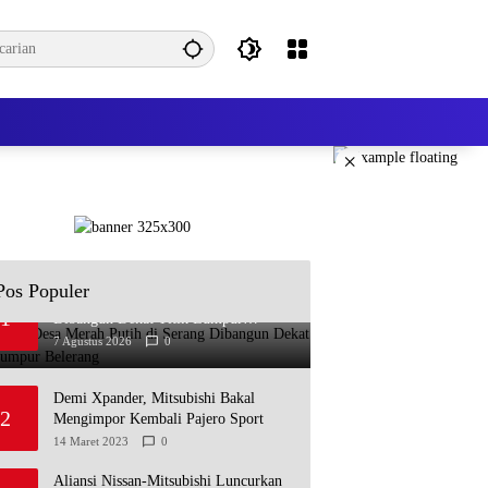
×
Pos Populer
Koperasi Desa Merah Putih di Serang
1
Dibangun Dekat Titik Lumpur
Belerang
7 Agustus 2026
0
Demi Xpander, Mitsubishi Bakal
2
Mengimpor Kembali Pajero Sport
14 Maret 2023
0
Aliansi Nissan-Mitsubishi Luncurkan