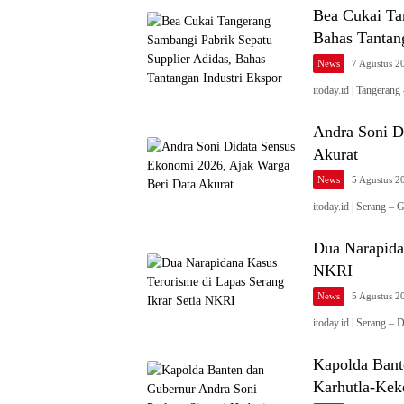
Bea Cukai Ta
Bahas Tantan
News
7 Agustus 2
itoday.id | Tangera
Andra Soni D
Akurat
News
5 Agustus 2
itoday.id | Serang 
Dua Narapidan
NKRI
News
5 Agustus 2
itoday.id | Serang –
Kapolda Bant
Karhutla-Kek