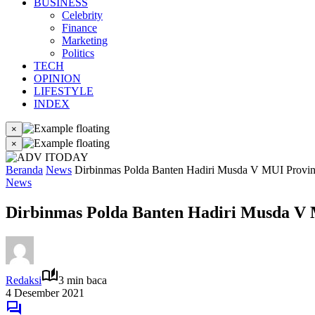
BUSINESS
Celebrity
Finance
Marketing
Politics
TECH
OPINION
LIFESTYLE
INDEX
×
×
Beranda
News
Dirbinmas Polda Banten Hadiri Musda V MUI Provins
News
Dirbinmas Polda Banten Hadiri Musda V M
Redaksi
3 min baca
4 Desember 2021