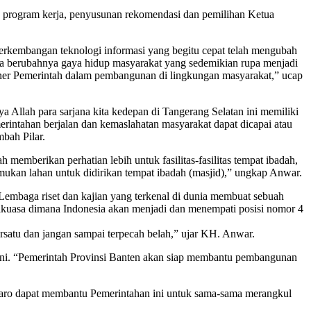
 program kerja, penyusunan rekomendasi dan pemilihan Ketua
perkembangan teknologi informasi yang begitu cepat telah mengubah
ngga berubahnya gaya hidup masyarakat yang sedemikian rupa menjadi
rtner Pemerintah dalam pembangunan di lingkungan masyarakat,” ucap
Allah para sarjana kita kedepan di Tangerang Selatan ini memiliki
intahan berjalan dan kemaslahatan masyarakat dapat dicapai atau
bah Pilar.
berikan perhatian lebih untuk fasilitas-fasilitas tempat ibadah,
ukan lahan untuk didirikan tempat ibadah (masjid),” ungkap Anwar.
embaga riset dan kajian yang terkenal di dunia membuat sebuah
dikuasa dimana Indonesia akan menjadi dan menempati posisi nomor 4
satu dan jangan sampai terpecah belah,” ujar KH. Anwar.
n ini. “Pemerintah Provinsi Banten akan siap membantu pembangunan
maro dapat membantu Pemerintahan ini untuk sama-sama merangkul