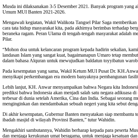
Musda ini dilaksanakan 3-5 Desember 2021. Banyak program yang ak
Umum MUI Banten 2021-2026.
Mengawali kegiatan, Wakil Walikota Tangsel Pilar Saga memberikan 
cara tata hidup masyarakat kita, pada akhirnya berimbas terhadap be
beraneka ragam. Peran Ulama di tengah-tengah masyarakat adalah men
Pilar.
“Mohon doa untuk kelancaran program kepada hadirin sekalian, kami 
landasan Islam yang sangat kuat, bagaimanapun Umaro tetap membutu
dalam bahasa Alquran untuk mewujudkan baldatun toyyibatun warobb
Pada kesempatan yang sama, Wakil Ketum MUI Pusat Dr. KH.Anwar Abb
menyikapi perkembangan era modern banyaknya pembangunan fasilitas
Lebih lanjut, KH. Anwar menyampaikan bahwa Negara kita Indonesia 
prediksi bahwa Indonesia akan menjadi salah satu negara adikuasa d
terbesar di dunia setelah Amerika, Cina dan India. Sebagai seorang m
menginginkan dan mendambakan sebuah negeri yang kita sebut dengan
Di akhir kesempatan, Gubernur Banten menyatakan siap membantu terk
ibadah masjid di wilayah Provinsi Banten,” tutur Wahidin.
Mengakhiri sambutannya, Wahidin berharap kepada para peserta Mu
dan menjaga kerukunan umat beragama, untuk menjaga kesatuan dan p