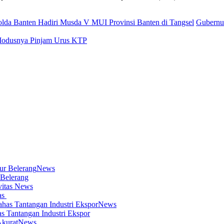
olda Banten Hadiri Musda V MUI Provinsi Banten di Tangsel
Gubernu
 Modusnya Pinjam Urus KTP
News
 Belerang
News
as
News
s Tantangan Industri Ekspor
News