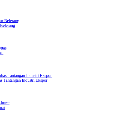
 Belerang
as
s Tantangan Industri Ekspor
rat