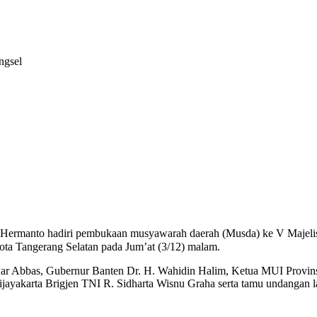
ngsel
ermanto hadiri pembukaan musyawarah daerah (Musda) ke V Majelis 
ta Tangerang Selatan pada Jum’at (3/12) malam.
ar Abbas, Gubernur Banten Dr. H. Wahidin Halim, Ketua MUI Provins
yakarta Brigjen TNI R. Sidharta Wisnu Graha serta tamu undangan l