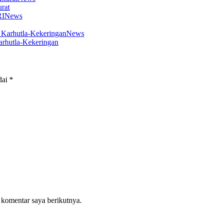
rat
News
News
arhutla-Kekeringan
dai
*
 komentar saya berikutnya.