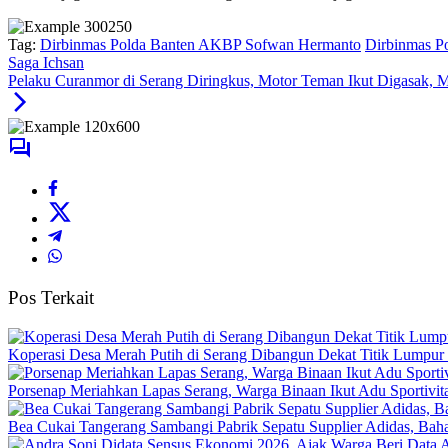
Tag:
Dirbinmas Polda Banten AKBP Sofwan Hermanto
Dirbinmas P
Saga Ichsan
Pelaku Curanmor di Serang Diringkus, Motor Teman Ikut Digasak,
Pos Terkait
Koperasi Desa Merah Putih di Serang Dibangun Dekat Titik Lumpur
Porsenap Meriahkan Lapas Serang, Warga Binaan Ikut Adu Sportivit
Bea Cukai Tangerang Sambangi Pabrik Sepatu Supplier Adidas, Baha