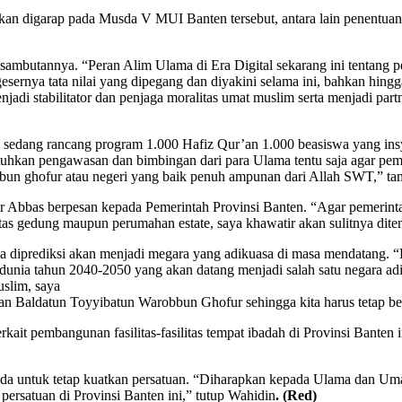
an digarap pada Musda V MUI Banten tersebut, antara lain penentuan
sambutannya. “Peran Alim Ulama di Era Digital sekarang ini tentang 
rgesernya tata nilai yang dipegang dan diyakini selama ini, bahkan hi
jadi stabilitator dan penjaga moralitas umat muslim serta menjadi pa
sedang rancang program 1.000 Hafiz Qur’an 1.000 beasiswa yang insya 
hkan pengawasan dan bimbingan dari para Ulama tentu saja agar pemer
un ghofur atau negeri yang baik penuh ampunan dari Allah SWT,” tam
as berpesan kepada Pemerintah Provinsi Banten. “Agar pemerintah mem
 gedung maupun perumahan estate, saya khawatir akan sulitnya ditem
diprediksi akan menjadi megara yang adikuasa di masa mendatang. “L
i dunia tahun 2040-2050 yang akan datang menjadi salah satu negara a
uslim, saya
 Baldatun Toyyibatun Warobbun Ghofur sehingga kita harus tetap ber
ait pembangunan fasilitas-fasilitas tempat ibadah di Provinsi Bante
sda untuk tetap kuatkan persatuan. “Diharapkan kepada Ulama dan U
ersatuan di Provinsi Banten ini,” tutup Wahidin
. (Red)