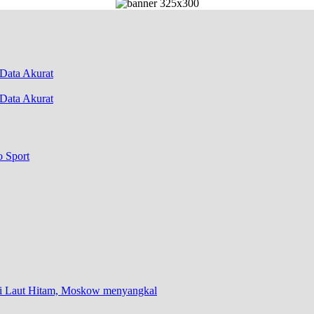
Data Akurat
o Sport
 di Laut Hitam, Moskow menyangkal