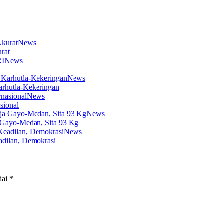
News
rat
News
News
arhutla-Kekeringan
News
sional
News
 Gayo-Medan, Sita 93 Kg
News
dilan, Demokrasi
dai
*