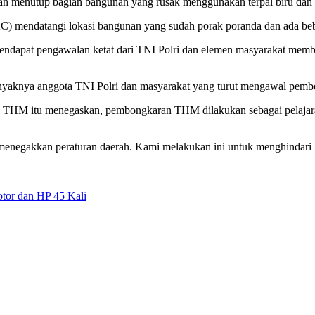
menutup bagian bangunan yang rusak menggunakan terpal biru dan m
(AC) mendatangi lokasi bangunan yang sudah porak poranda dan ada bebe
apat pengawalan ketat dari TNI Polri dan elemen masyarakat membo
anyaknya anggota TNI Polri dan masyarakat yang turut mengawal pem
 THM itu menegaskan, pembongkaran THM dilakukan sebagai pelajara
egakkan peraturan daerah. Kami melakukan ini untuk menghindari ko
tor dan HP 45 Kali