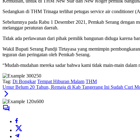
Kemudian, untuk di THM New Star dan New Roger pemilik bangunan 
Sedangkan di THM Trinaga terlihat petugas service air conditioner 
Sebelumnya pada Rabu 1 Desember 2021, Pemkab Serang dengan mend
melanggar peraturan daerah.
Tidak ada perlawanan dari pihak pemilik bangunan diduga karena b
Wakil Bupati Serang Pandji Tirtayasa yang memimpin pembongkaran
teguran dan peringatan oleh Pemkab Serang.
“Mudah-mudahan mereka sadar bahwa kami tidak main-main dalam men
Tag:
Di Bongkar
Tempat Hiburan Malam
THM
Umur Belum 20 Tahun, Remaja di Kab Tangerang Ini Sudah Curi Mo