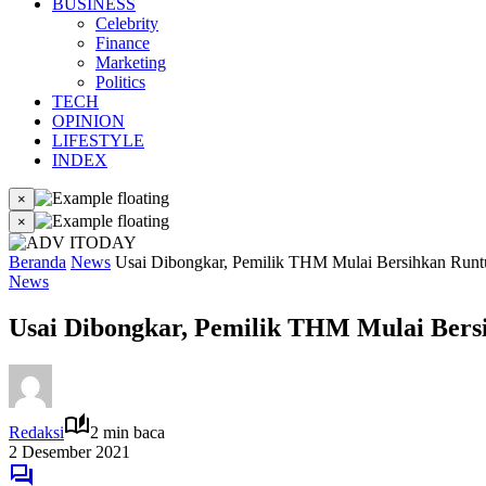
BUSINESS
Celebrity
Finance
Marketing
Politics
TECH
OPINION
LIFESTYLE
INDEX
×
×
Beranda
News
Usai Dibongkar, Pemilik THM Mulai Bersihkan Run
News
Usai Dibongkar, Pemilik THM Mulai Ber
Redaksi
2 min baca
2 Desember 2021