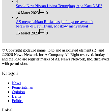
4
Sosok New Nissan Livina Terungkap, Apa Kata NMI?
14 Maret 2023
0
5
AS menyalahkan Rusia atas jatuhnya pesawat tak
berawak di Laut Hitam, Moskow menyangkal
15 Maret 2023
0
© Copyright itoday.id name, logo and associated element (R) and
©2026 News Network Inc A Company All Right reserved. itoday.id
and the logo are register marks of AL News Network, Inc. displayed
with permission.
Kategori
News
Pemerintahan
Opinion
Berita
Politics
Label