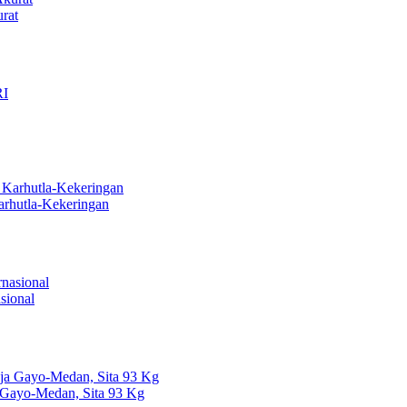
rat
arhutla-Kekeringan
sional
 Gayo-Medan, Sita 93 Kg