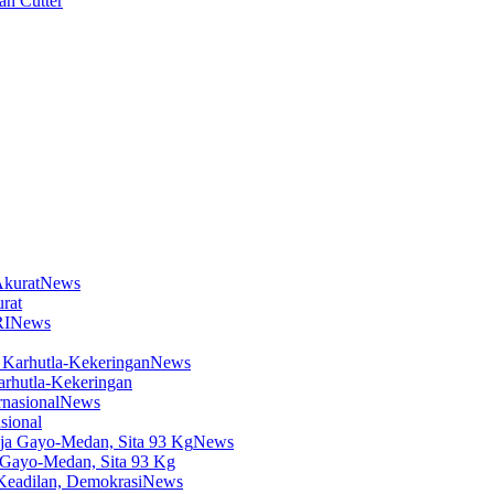
an Cutter
News
rat
News
News
arhutla-Kekeringan
News
sional
News
 Gayo-Medan, Sita 93 Kg
News