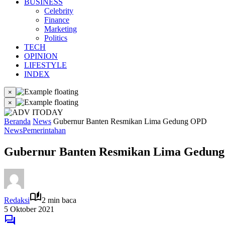
BUSINESS
Celebrity
Finance
Marketing
Politics
TECH
OPINION
LIFESTYLE
INDEX
×
×
Beranda
News
Gubernur Banten Resmikan Lima Gedung OPD
News
Pemerintahan
Gubernur Banten Resmikan Lima Gedun
Redaksi
2 min baca
5 Oktober 2021