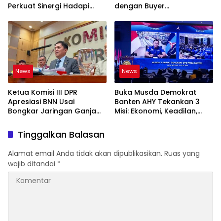
Perkuat Sinergi Hadapi
dengan Buyer
Karhutla-Kekeringan
Internasional
News
News
Ketua Komisi III DPR
Buka Musda Demokrat
Apresiasi BNN Usai
Banten AHY Tekankan 3
Bongkar Jaringan Ganja
Misi: Ekonomi, Keadilan,
Gayo-Medan, Sita 93 Kg
Demokrasi
Tinggalkan Balasan
Alamat email Anda tidak akan dipublikasikan.
Ruas yang
wajib ditandai
*