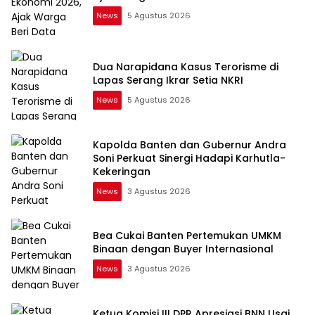
News
5 Agustus 2026
Dua Narapidana Kasus Terorisme di
Lapas Serang Ikrar Setia NKRI
News
5 Agustus 2026
Kapolda Banten dan Gubernur Andra
Soni Perkuat Sinergi Hadapi Karhutla-
Kekeringan
News
3 Agustus 2026
Bea Cukai Banten Pertemukan UMKM
Binaan dengan Buyer Internasional
News
3 Agustus 2026
Ketua Komisi III DPR Apresiasi BNN Usai