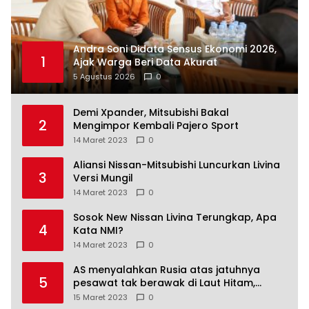
Andra Soni Didata Sensus Ekonomi 2026,
1
Ajak Warga Beri Data Akurat
5 Agustus 2026
0
Demi Xpander, Mitsubishi Bakal
2
Mengimpor Kembali Pajero Sport
14 Maret 2023
0
Aliansi Nissan-Mitsubishi Luncurkan Livina
3
Versi Mungil
14 Maret 2023
0
Sosok New Nissan Livina Terungkap, Apa
4
Kata NMI?
14 Maret 2023
0
AS menyalahkan Rusia atas jatuhnya
5
pesawat tak berawak di Laut Hitam,
Moskow menyangkal
15 Maret 2023
0