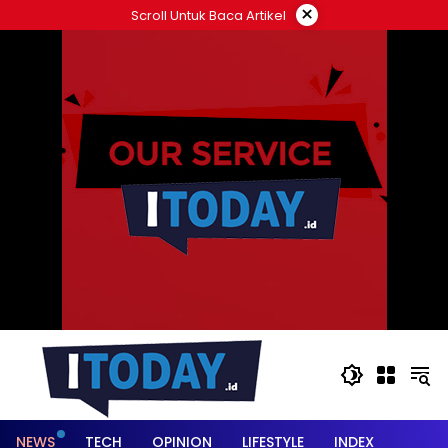
Langsung
×
Scroll Untuk Baca Artikel
ke
konten
NEWS
TECH
OPINION
LIFESTYLE
INDEX