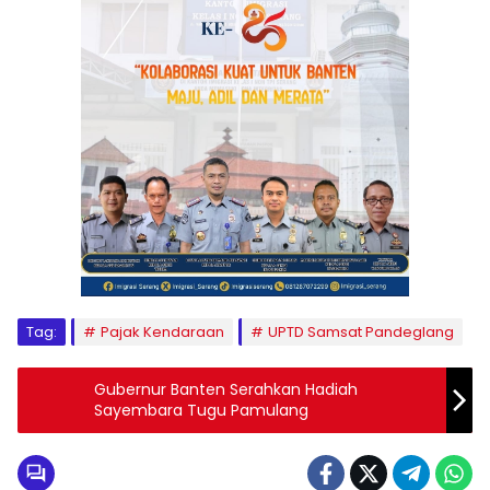
Tag:
Pajak Kendaraan
UPTD Samsat Pandeglang
Gubernur Banten Serahkan Hadiah
Sayembara Tugu Pamulang