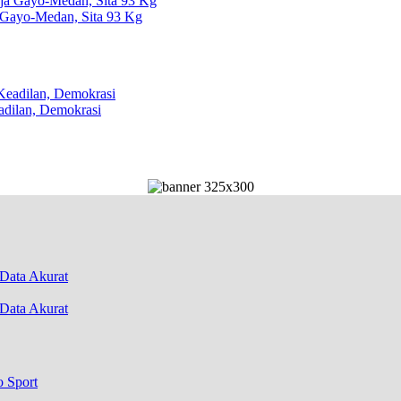
 Gayo-Medan, Sita 93 Kg
dilan, Demokrasi
Data Akurat
o Sport