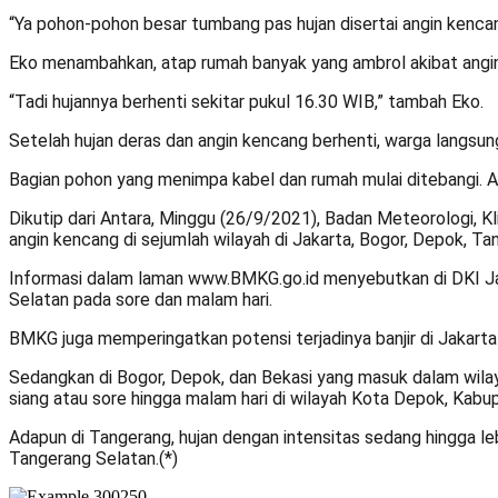
“Ya pohon-pohon besar tumbang pas hujan disertai angin kenc
Eko menambahkan, atap rumah banyak yang ambrol akibat angin k
“Tadi hujannya berhenti sekitar pukul 16.30 WIB,” tambah Eko.
Setelah hujan deras
dan angin kencang berhenti, warga langsun
Bagian pohon yang menimpa kabel dan rumah mulai ditebangi. A
Dikutip dari Antara, Minggu (26/9/2021), Badan Meteorologi, Kli
angin kencang di sejumlah wilayah di Jakarta, Bogor, Depok, T
Informasi dalam laman www.BMKG.go.id menyebutkan di DKI Jakart
Selatan pada sore dan malam hari.
BMKG juga memperingatkan potensi terjadinya banjir di Jakarta
Sedangkan di Bogor, Depok, dan Bekasi yang masuk dalam wilayah
siang atau sore hingga malam hari di wilayah Kota Depok, Kabu
Adapun di Tangerang, hujan dengan intensitas sedang hingga leb
Tangerang Selatan.(*)