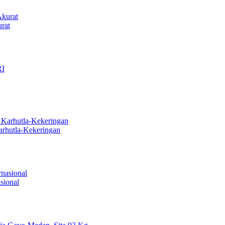
rat
arhutla-Kekeringan
sional