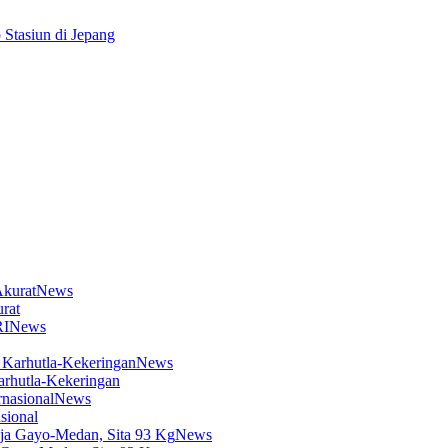
Stasiun di Jepang
News
rat
News
News
arhutla-Kekeringan
News
sional
News