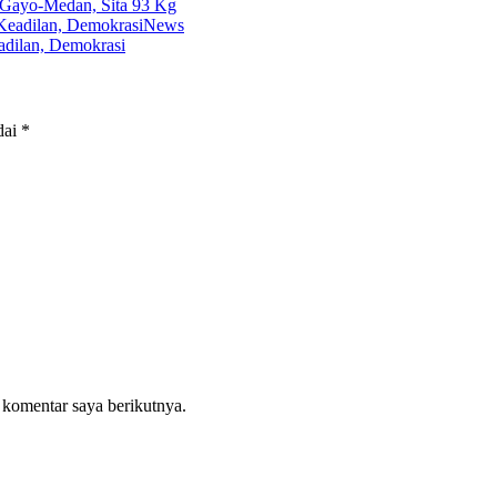
 Gayo-Medan, Sita 93 Kg
News
dilan, Demokrasi
dai
*
 komentar saya berikutnya.