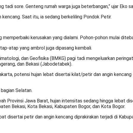
ang
tadi sore. Genteng rumah warga juga beterbangan,” ujar Eko 
encang. Saat itu, ia sedang berkeliling Pondok Petir.
g memperbaiki kerusakan yang dialami. Pohon-pohon mulai diteba
tap-atap yang ambrol juga dipasang kembali.
matologi, dan Geofisika (BMKG) pagi tadi mengeluarkan peringatan 
angerang, dan Bekasi (Jabodetabek).
a, potensi hujan lebat disertai kilat/petir dan angin kencang di
 bagian Selatan.
 Provinsi Jawa Barat, hujan intensitas sedang hingga lebat dise
paten Bekasi, Kota Bekasi, Kabupaten Bogor, dan Kota Bogor.
at disertai petir dan angin kencang diprakirakan terjadi di Kab