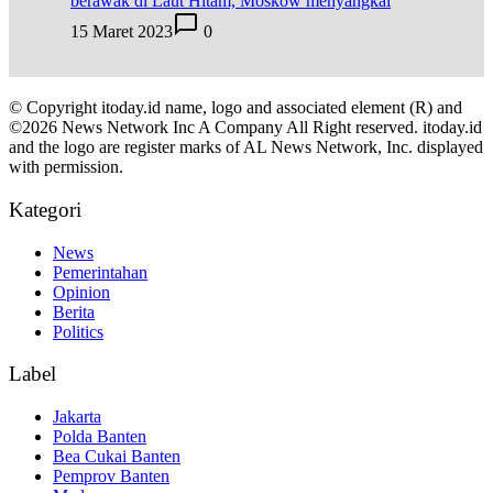
berawak di Laut Hitam, Moskow menyangkal
15 Maret 2023
0
© Copyright itoday.id name, logo and associated element (R) and
©2026 News Network Inc A Company All Right reserved. itoday.id
and the logo are register marks of AL News Network, Inc. displayed
with permission.
Kategori
News
Pemerintahan
Opinion
Berita
Politics
Label
Jakarta
Polda Banten
Bea Cukai Banten
Pemprov Banten