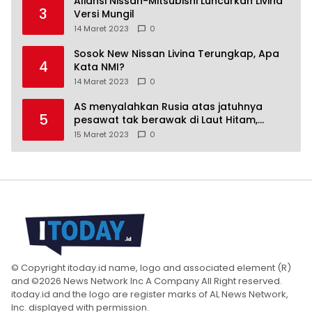
Aliansi Nissan-Mitsubishi Luncurkan Livina
3
Versi Mungil
14 Maret 2023
0
Sosok New Nissan Livina Terungkap, Apa
4
Kata NMI?
14 Maret 2023
0
AS menyalahkan Rusia atas jatuhnya
5
pesawat tak berawak di Laut Hitam,
Moskow menyangkal
15 Maret 2023
0
© Copyright itoday.id name, logo and associated element (R)
and ©2026 News Network Inc A Company All Right reserved.
itoday.id and the logo are register marks of AL News Network,
Inc. displayed with permission.