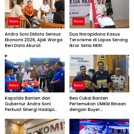
News
News
Andra Soni Didata Sensus
Dua Narapidana Kasus
Ekonomi 2026, Ajak Warga
Terorisme di Lapas Serang
Beri Data Akurat
Ikrar Setia NKRI
News
News
Kapolda Banten dan
Bea Cukai Banten
Gubernur Andra Soni
Pertemukan UMKM Binaan
Perkuat Sinergi Hadapi
dengan Buyer
Karhutla-Kekeringan
Internasional