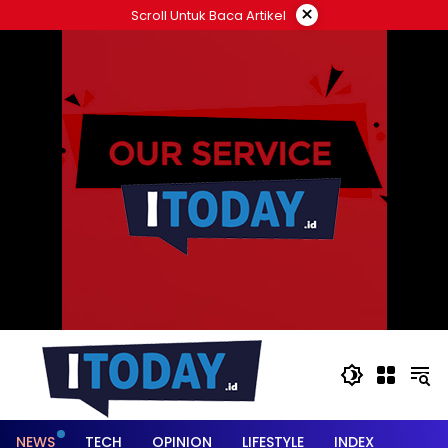
Langsung
×
Scroll Untuk Baca Artikel
ke
konten
NEWS
TECH
OPINION
LIFESTYLE
INDEX