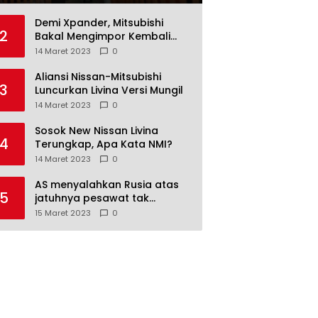
Demi Xpander, Mitsubishi
2
Bakal Mengimpor Kembali
Pajero Sport
14 Maret 2023
0
Aliansi Nissan-Mitsubishi
3
Luncurkan Livina Versi Mungil
14 Maret 2023
0
Sosok New Nissan Livina
4
Terungkap, Apa Kata NMI?
14 Maret 2023
0
AS menyalahkan Rusia atas
5
jatuhnya pesawat tak
berawak di Laut Hitam,
15 Maret 2023
0
Moskow menyangkal