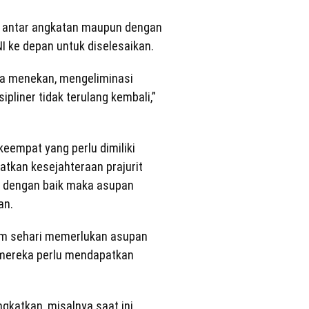
it antar angkatan maupun dengan
I ke depan untuk diselesaikan.
sa menekan, mengeliminasi
pliner tidak terulang kembali,”
empat yang perlu dimiliki
tkan kesejahteraan prajurit
ih dengan baik maka asupan
an.
lam sehari memerlukan asupan
 mereka perlu mendapatkan
ngkatkan, misalnya saat ini