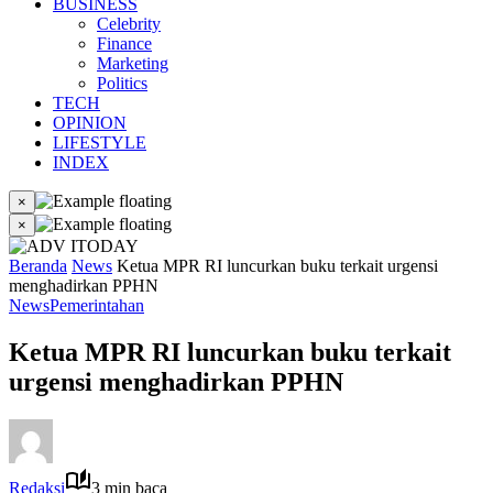
BUSINESS
Celebrity
Finance
Marketing
Politics
TECH
OPINION
LIFESTYLE
INDEX
×
×
Beranda
News
Ketua MPR RI luncurkan buku terkait urgensi
menghadirkan PPHN
News
Pemerintahan
Ketua MPR RI luncurkan buku terkait
urgensi menghadirkan PPHN
Redaksi
3 min baca