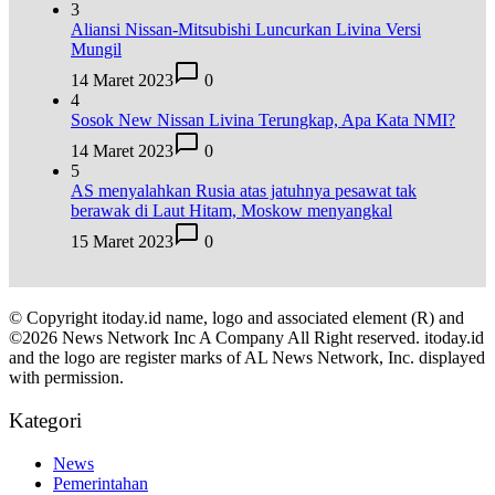
3
Aliansi Nissan-Mitsubishi Luncurkan Livina Versi
Mungil
14 Maret 2023
0
4
Sosok New Nissan Livina Terungkap, Apa Kata NMI?
14 Maret 2023
0
5
AS menyalahkan Rusia atas jatuhnya pesawat tak
berawak di Laut Hitam, Moskow menyangkal
15 Maret 2023
0
© Copyright itoday.id name, logo and associated element (R) and
©2026 News Network Inc A Company All Right reserved. itoday.id
and the logo are register marks of AL News Network, Inc. displayed
with permission.
Kategori
News
Pemerintahan