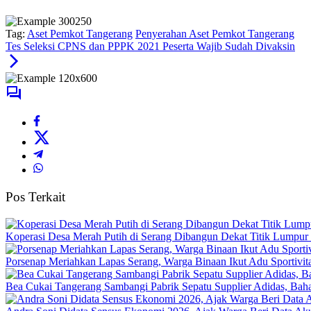
Tag:
Aset Pemkot Tangerang
Penyerahan Aset Pemkot Tangerang
Tes Seleksi CPNS dan PPPK 2021 Peserta Wajib Sudah Divaksin
Pos Terkait
Koperasi Desa Merah Putih di Serang Dibangun Dekat Titik Lumpur
Porsenap Meriahkan Lapas Serang, Warga Binaan Ikut Adu Sportivit
Bea Cukai Tangerang Sambangi Pabrik Sepatu Supplier Adidas, Baha