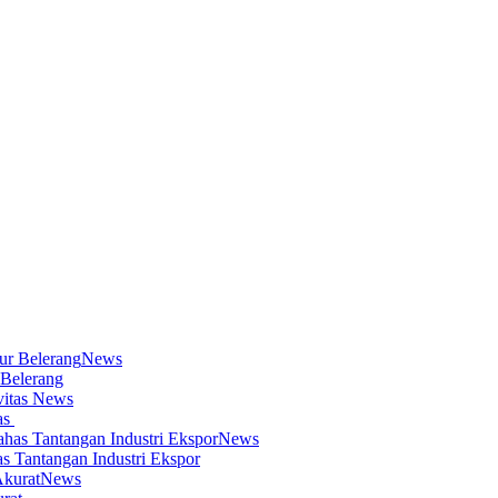
News
 Belerang
News
as
News
s Tantangan Industri Ekspor
News