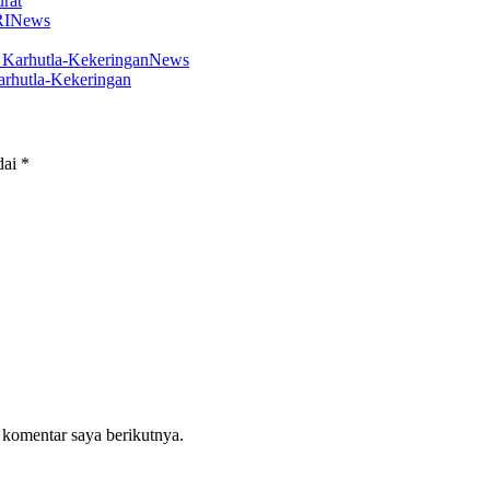
rat
News
News
arhutla-Kekeringan
dai
*
 komentar saya berikutnya.