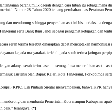
htanganan barang milik daerah dengan cara hibah itu sebagaimana d
merintah Nomor 28 Tahun 2020 tentang perubahan atas Peraturan Pem
g dan mendorong sehingga penyerahan aset ini bisa terlaksana dengan ba
Tangerang serta Bang Ibnu Jandi sebagai pengamat kebijakan dan tentun
ara serah terima tersebut diharapkan dapat menciptakan harmonisasi 
layanan kepada masyarakat, terlebih pada serah terima jaringan pe
engan adanya serah terima aset ini semoga bisa menertibkan aset – a
ermasuk asistensi oleh Bapak Kajari Kota Tangerang, Forkopimda sert
Korupsi (KPK), Lili Pintauli Siregar menyampaikan, bahwa KPK han
terus mendorong dan membantu Pemerintah Kota maupun Kabupaten apabi
n baik,” terangnya.
(*)