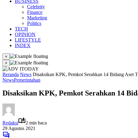
BUSINESS
Celebrity
Finance
Marketing
Politics
TECH
OPINION
LIFESTYLE
INDEX
×
×
Beranda
News
Disaksikan KPK, Pemkot Serahkan 14 Bidang Aset 
News
Pemerintahan
Disaksikan KPK, Pemkot Serahkan 14 Bid
Redaksi
2 min baca
29 Agustus 2021