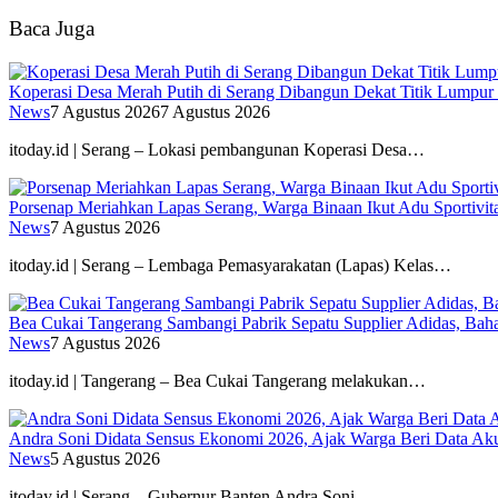
Baca Juga
Koperasi Desa Merah Putih di Serang Dibangun Dekat Titik Lumpur
News
7 Agustus 2026
7 Agustus 2026
itoday.id | Serang – Lokasi pembangunan Koperasi Desa…
Porsenap Meriahkan Lapas Serang, Warga Binaan Ikut Adu Sportivit
News
7 Agustus 2026
itoday.id | Serang – Lembaga Pemasyarakatan (Lapas) Kelas…
Bea Cukai Tangerang Sambangi Pabrik Sepatu Supplier Adidas, Baha
News
7 Agustus 2026
itoday.id | Tangerang – Bea Cukai Tangerang melakukan…
Andra Soni Didata Sensus Ekonomi 2026, Ajak Warga Beri Data Aku
News
5 Agustus 2026
itoday.id | Serang – Gubernur Banten Andra Soni…