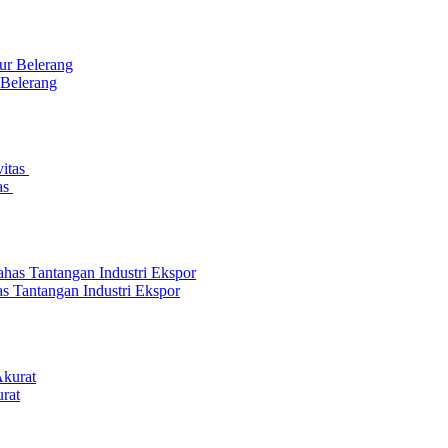
 Belerang
as
s Tantangan Industri Ekspor
rat