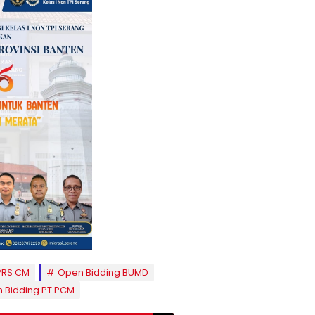
PRS CM
Open Bidding BUMD
 Bidding PT PCM