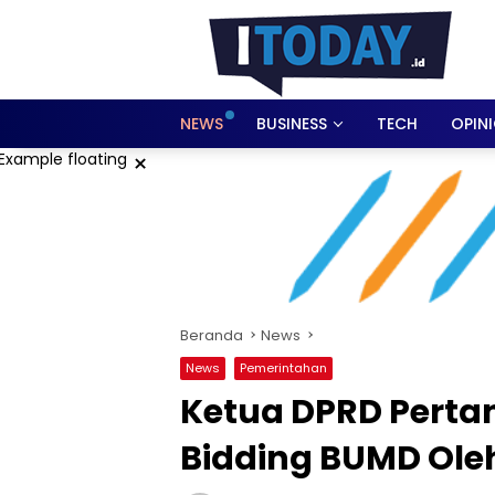
Langsung
ke
konten
NEWS
BUSINESS
TECH
OPIN
×
Beranda
News
News
Pemerintahan
Ketua DPRD Perta
Bidding BUMD Ole