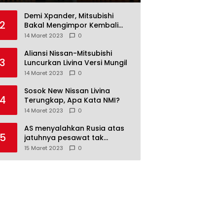
Demi Xpander, Mitsubishi
2
Bakal Mengimpor Kembali
Pajero Sport
14 Maret 2023
0
Aliansi Nissan-Mitsubishi
3
Luncurkan Livina Versi Mungil
14 Maret 2023
0
Sosok New Nissan Livina
4
Terungkap, Apa Kata NMI?
14 Maret 2023
0
AS menyalahkan Rusia atas
5
jatuhnya pesawat tak
berawak di Laut Hitam,
15 Maret 2023
0
Moskow menyangkal