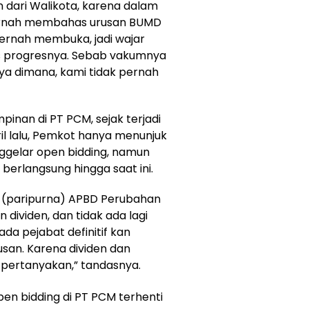
 dari Walikota, karena dalam
pernah membahas urusan BUMD
 pernah membuka, jadi wajar
as progresnya. Sebab vakumnya
ya dimana, kami tidak pernah
inan di PT PCM, sejak terjadi
il lalu, Pemkot hanya menunjuk
nggelar open bidding, namun
berlangsung hingga saat ini.
m (paripurna) APBD Perubahan
ividen, dan tidak ada lagi
ada pejabat definitif kan
san. Karena dividen dan
 pertanyakan,” tandasnya.
pen bidding di PT PCM terhenti