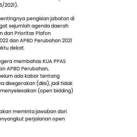
8/2021).
ntingnya pengisian jabatan di
ngat sejumlah agenda daerah
 dan Prioritas Plafon
022 dan APBD Perubahan 2021
ktu dekat.
an segera membahas KUA PPAS
san APBD Perubahan,
belum ada kabar tentang
isegerakan (diisi), jadi tidak
menyelesaikan (open bidding)
 akan meminta jawaban dari
menyangkut perjalanan open