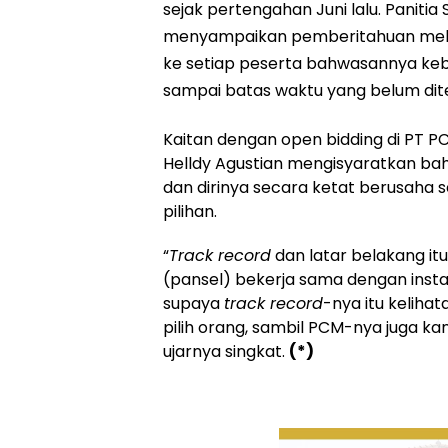
sejak pertengahan Juni lalu. Panitia
menyampaikan pemberitahuan melalu
ke setiap peserta bahwasannya keb
sampai batas waktu yang belum dit
Kaitan dengan open bidding di PT P
Helldy Agustian mengisyaratkan bah
dan dirinya secara ketat berusaha 
pilihan.
“
Track record
dan latar belakang itu 
(pansel) bekerja sama dengan instan
supaya
track record
-nya itu keliha
pilih orang, sambil PCM-nya juga kan 
ujarnya singkat.
(*)