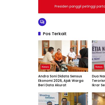
Presiden panggil petinggi partai
Pos Terkait
News
News
Andra Soni Didata Sensus
Dua Na
Ekonomi 2026, Ajak Warga
Teroris
Beri Data Akurat
Ikrar Se