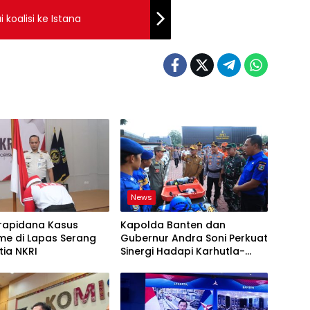
 koalisi ke Istana
News
rapidana Kasus
Kapolda Banten dan
me di Lapas Serang
Gubernur Andra Soni Perkuat
tia NKRI
Sinergi Hadapi Karhutla-
Kekeringan