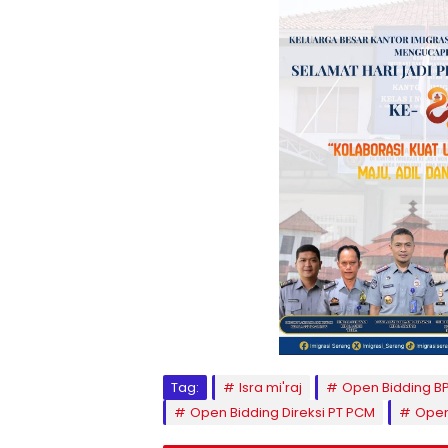
Tag:
Isra mi'raj
Open Bidding B
Open Bidding Direksi PT PCM
Open