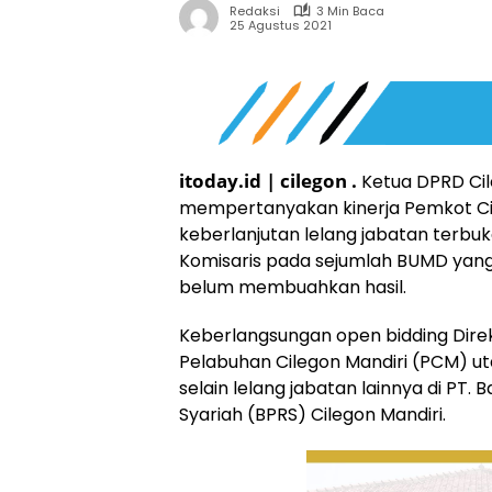
Redaksi
3 Min Baca
25 Agustus 2021
itoday.id | cilegon .
Ketua DPRD Cile
mempertanyakan kinerja Pemkot Ci
keberlanjutan lelang jabatan terbuk
Komisaris pada sejumlah BUMD yang se
belum membuahkan hasil.
Keberlangsungan open bidding Direks
Pelabuhan Cilegon Mandiri (PCM) 
selain lelang jabatan lainnya di PT
Syariah (BPRS) Cilegon Mandiri.