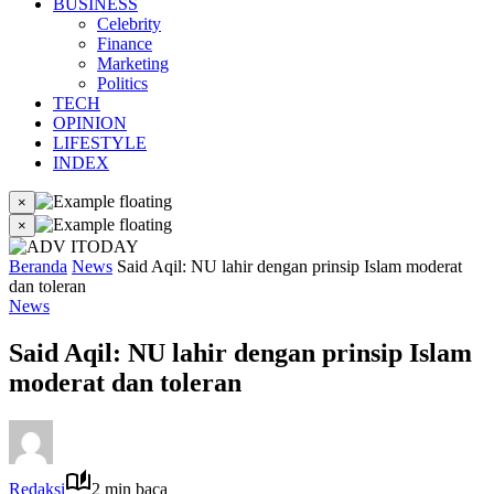
BUSINESS
Celebrity
Finance
Marketing
Politics
TECH
OPINION
LIFESTYLE
INDEX
×
×
Beranda
News
Said Aqil: NU lahir dengan prinsip Islam moderat
dan toleran
News
Said Aqil: NU lahir dengan prinsip Islam
moderat dan toleran
Redaksi
2 min baca