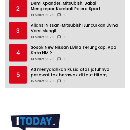
Demi Xpander, Mitsubishi Bakal
2
Mengimpor Kembali Pajero Sport
14 Maret 2023
0
Aliansi Nissan-Mitsubishi Luncurkan Livina
3
Versi Mungil
14 Maret 2023
0
Sosok New Nissan Livina Terungkap, Apa
4
Kata NMI?
14 Maret 2023
0
AS menyalahkan Rusia atas jatuhnya
5
pesawat tak berawak di Laut Hitam,
Moskow menyangkal
15 Maret 2023
0