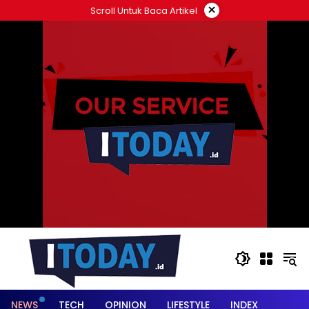
Langsung
×
Scroll Untuk Baca Artikel
ke
konten
NEWS
TECH
OPINION
LIFESTYLE
INDEX