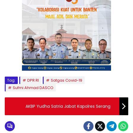
Tag:
DPR RI
Satgas Covid-19
Sufmi Ahmad DASCO
AKBP Yudha Satria Jabat Kapolres Serang