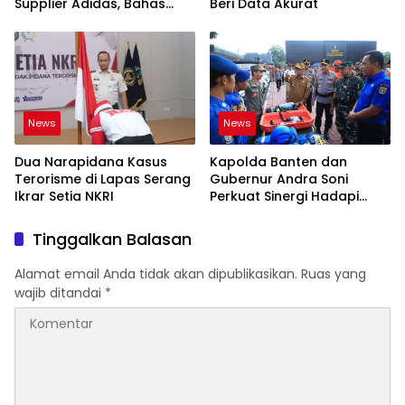
Supplier Adidas, Bahas
Beri Data Akurat
Tantangan Industri Ekspor
News
News
Dua Narapidana Kasus
Kapolda Banten dan
Terorisme di Lapas Serang
Gubernur Andra Soni
Ikrar Setia NKRI
Perkuat Sinergi Hadapi
Karhutla-Kekeringan
Tinggalkan Balasan
Alamat email Anda tidak akan dipublikasikan.
Ruas yang
wajib ditandai
*