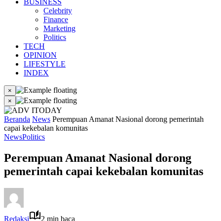
BUSINESS
Celebrity
Finance
Marketing
Politics
TECH
OPINION
LIFESTYLE
INDEX
×
×
Beranda
News
Perempuan Amanat Nasional dorong pemerintah
capai kekebalan komunitas
News
Politics
Perempuan Amanat Nasional dorong
pemerintah capai kekebalan komunitas
Redaksi
2 min baca