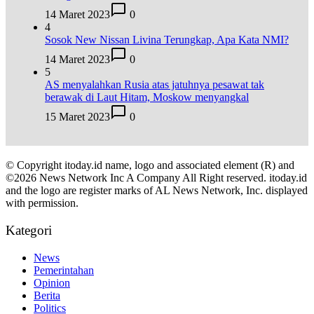
14 Maret 2023
0
4
Sosok New Nissan Livina Terungkap, Apa Kata NMI?
14 Maret 2023
0
5
AS menyalahkan Rusia atas jatuhnya pesawat tak
berawak di Laut Hitam, Moskow menyangkal
15 Maret 2023
0
© Copyright itoday.id name, logo and associated element (R) and
©2026 News Network Inc A Company All Right reserved. itoday.id
and the logo are register marks of AL News Network, Inc. displayed
with permission.
Kategori
News
Pemerintahan
Opinion
Berita
Politics