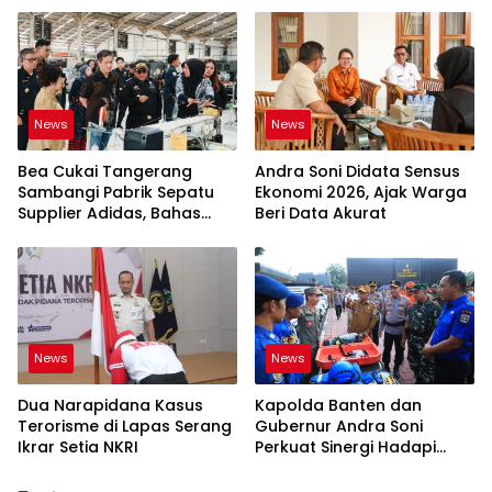
News
News
Bea Cukai Tangerang
Andra Soni Didata Sensus
Sambangi Pabrik Sepatu
Ekonomi 2026, Ajak Warga
Supplier Adidas, Bahas
Beri Data Akurat
Tantangan Industri Ekspor
News
News
Dua Narapidana Kasus
Kapolda Banten dan
Terorisme di Lapas Serang
Gubernur Andra Soni
Ikrar Setia NKRI
Perkuat Sinergi Hadapi
Karhutla-Kekeringan