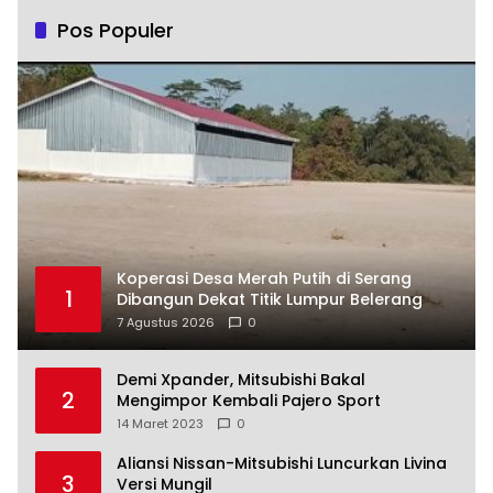
Pos Populer
Koperasi Desa Merah Putih di Serang
1
Dibangun Dekat Titik Lumpur Belerang
7 Agustus 2026
0
Demi Xpander, Mitsubishi Bakal
2
Mengimpor Kembali Pajero Sport
14 Maret 2023
0
Aliansi Nissan-Mitsubishi Luncurkan Livina
3
Versi Mungil