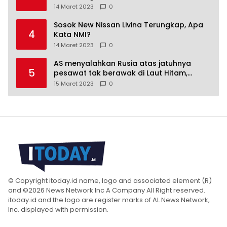
14 Maret 2023
0
Sosok New Nissan Livina Terungkap, Apa
4
Kata NMI?
14 Maret 2023
0
AS menyalahkan Rusia atas jatuhnya
5
pesawat tak berawak di Laut Hitam,
Moskow menyangkal
15 Maret 2023
0
© Copyright itoday.id name, logo and associated element (R)
and ©2026 News Network Inc A Company All Right reserved.
itoday.id and the logo are register marks of AL News Network,
Inc. displayed with permission.