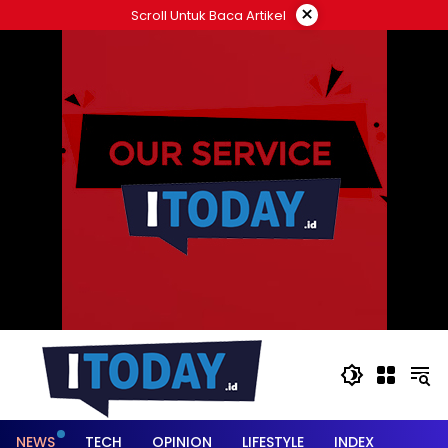
Langsung
×
Scroll Untuk Baca Artikel
ke
konten
NEWS
TECH
OPINION
LIFESTYLE
INDEX