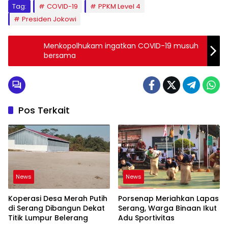
Tag:
COVID-19
PPKM Level 4
Presiden Jokowi
Menkopolhukam ingatkan COVID-19 musuh
bersama
Pos Terkait
News
News
Koperasi Desa Merah Putih
Porsenap Meriahkan Lapas
di Serang Dibangun Dekat
Serang, Warga Binaan Ikut
Titik Lumpur Belerang
Adu Sportivitas