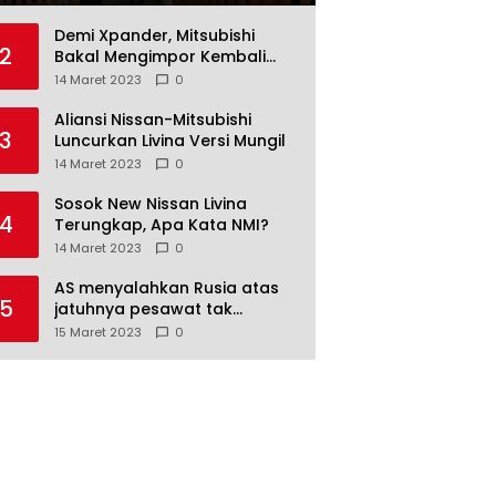
Demi Xpander, Mitsubishi
2
Bakal Mengimpor Kembali
Pajero Sport
14 Maret 2023
0
Aliansi Nissan-Mitsubishi
3
Luncurkan Livina Versi Mungil
14 Maret 2023
0
Sosok New Nissan Livina
4
Terungkap, Apa Kata NMI?
14 Maret 2023
0
AS menyalahkan Rusia atas
5
jatuhnya pesawat tak
berawak di Laut Hitam,
15 Maret 2023
0
Moskow menyangkal