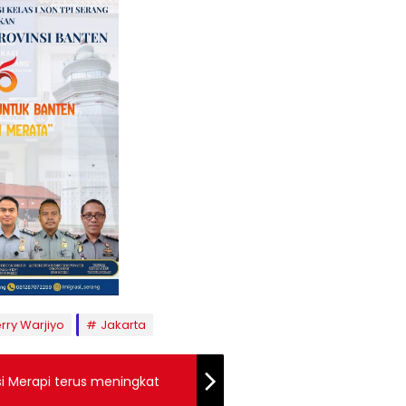
rry Warjiyo
Jakarta
si Merapi terus meningkat