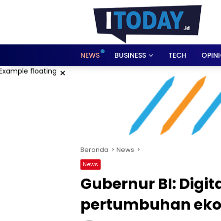
Langsung
ke
konten
NEWS
BUSINESS
TECH
OPIN
×
Beranda
News
News
Gubernur BI: Digit
pertumbuhan eko