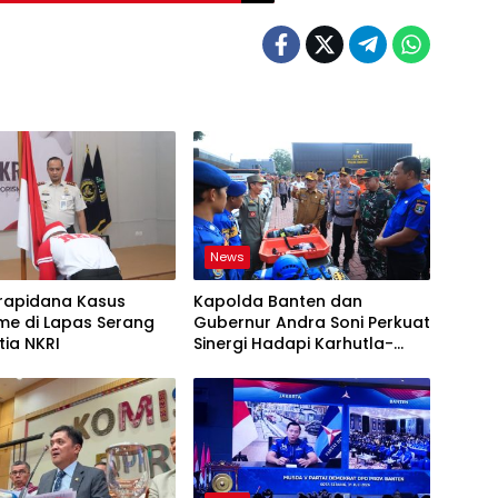
News
rapidana Kasus
Kapolda Banten dan
me di Lapas Serang
Gubernur Andra Soni Perkuat
tia NKRI
Sinergi Hadapi Karhutla-
Kekeringan