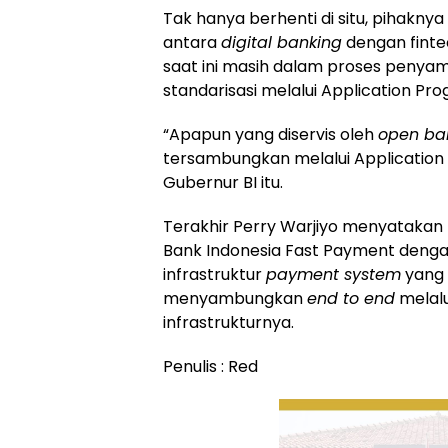
Tak hanya berhenti di situ, pihakny
antara
digital banking
dengan finte
saat ini masih dalam proses pen
standarisasi melalui Application Pr
“Apapun yang diservis oleh
open ba
tersambungkan melalui Application
Gubernur BI itu.
Terakhir Perry Warjiyo menyataka
Bank Indonesia Fast Payment deng
infrastruktur
payment system
yang 
menyambungkan
end to end
melalu
infrastrukturnya.
Penulis : Red