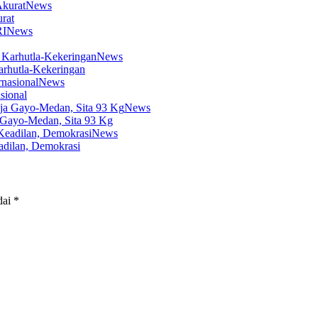
News
rat
News
News
arhutla-Kekeringan
News
sional
News
 Gayo-Medan, Sita 93 Kg
News
dilan, Demokrasi
dai
*