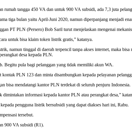
an rumah tangga 450 VA dan untuk 900 VA subsidi, ada 7,3 juta pelan
elama tiga bulan yaitu April-Juni 2020, namun diperpanjang menjadi e
n PT PLN (Persero) Bob Saril turut menjelaskan mengenai mekanisme 
ra untuk bisa klaim token listrik gratis,” katanya.
trik, namun tinggal di daerah terpencil tanpa akses internet, maka bi
 perangkat desa kepada PLN.
ob. Begitu pula bagi pelanggan yang tidak memiliki akun WA.
sat kontak PLN 123 dan minta disambungkan kepada pelayanan pelanggan
gan bisa mendatangi kantor PLN terdekat di seluruh penjuru Indonesia.
k dimintakan informasi kepada kantor PLN atau perangkat desa,” kata
ada pengguna listrik bersubsidi yang dapat diakses hari ini, Rabu.
pensasi tersebut.
an 900 VA subsidi (R1).