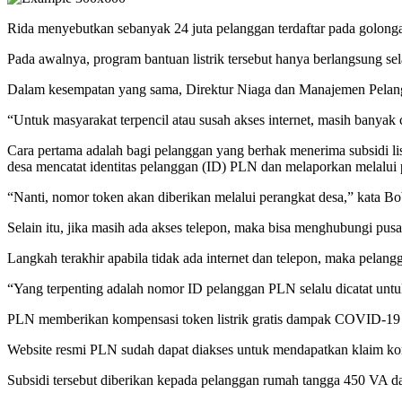
Rida menyebutkan sebanyak 24 juta pelanggan terdaftar pada golong
Pada awalnya, program bantuan listrik tersebut hanya berlangsung s
Dalam kesempatan yang sama, Direktur Niaga dan Manajemen Pelangga
“Untuk masyarakat terpencil atau susah akses internet, masih banyak ca
Cara pertama adalah bagi pelanggan yang berhak menerima subsidi lis
desa mencatat identitas pelanggan (ID) PLN dan melaporkan melalui
“Nanti, nomor token akan diberikan melalui perangkat desa,” kata B
Selain itu, jika masih ada akses telepon, maka bisa menghubungi pu
Langkah terakhir apabila tidak ada internet dan telepon, maka pelang
“Yang terpenting adalah nomor ID pelanggan PLN selalu dicatat untu
PLN memberikan kompensasi token listrik gratis dampak COVID-19 kep
Website resmi PLN sudah dapat diakses untuk mendapatkan klaim kom
Subsidi tersebut diberikan kepada pelanggan rumah tangga 450 VA d