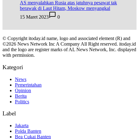
AS menyalahkan Rusia atas jatuhnya pesawat tak
berawak di Laut Hitam, Moskow menyangkal
15 Maret 2023
0
© Copyright itoday.id name, logo and associated element (R) and
©2026 News Network Inc A Company All Right reserved. itoday.id
and the logo are register marks of AL News Network, Inc. displayed
with permission.
Kategori
News
Pemerintahan
Opinion
Berita
Politics
Label
Jakarta
Polda Banten
Bea Cukai Banten