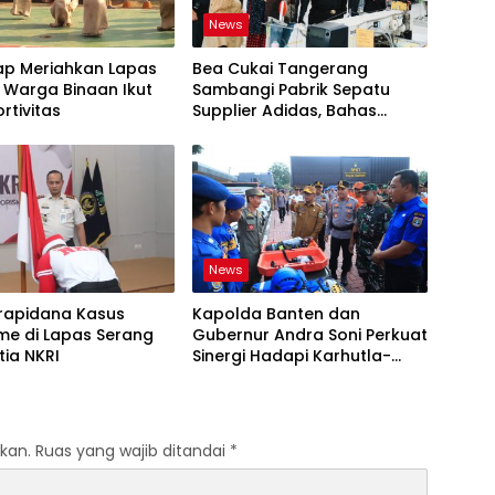
News
ap Meriahkan Lapas
Bea Cukai Tangerang
 Warga Binaan Ikut
Sambangi Pabrik Sepatu
rtivitas
Supplier Adidas, Bahas
Tantangan Industri Ekspor
News
rapidana Kasus
Kapolda Banten dan
me di Lapas Serang
Gubernur Andra Soni Perkuat
tia NKRI
Sinergi Hadapi Karhutla-
Kekeringan
kan.
Ruas yang wajib ditandai
*