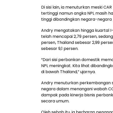
Di sisi lain, ia menuturkan meski CA
tertinggi namun angka NPL masih ha
tinggi dibandingkan negara-negara
Andry mengatakan hingga kuartal I
telah mencapai 2,79 persen, sedang
persen, Thailand sebesar 2,99 persen,
sebesar 9,1 persen.
“Dari sisi perbankan domestik mema
NPL meningkat. Kita lihat dibandingka
di bawah Thailand,” ujarnya.
Andry menuturkan perkembangan s
negara dalam menangani wabah CO
dampak pada kinerja bisnis perba
secara umum.
Oleh sebab itu, ia berharap penang