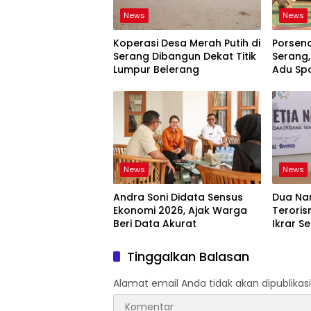
News
News
Koperasi Desa Merah Putih di
Porsen
Serang Dibangun Dekat Titik
Serang,
Lumpur Belerang
Adu Spo
News
News
Andra Soni Didata Sensus
Dua Na
Ekonomi 2026, Ajak Warga
Teroris
Beri Data Akurat
Ikrar Se
Tinggalkan Balasan
Alamat email Anda tidak akan dipublikasi