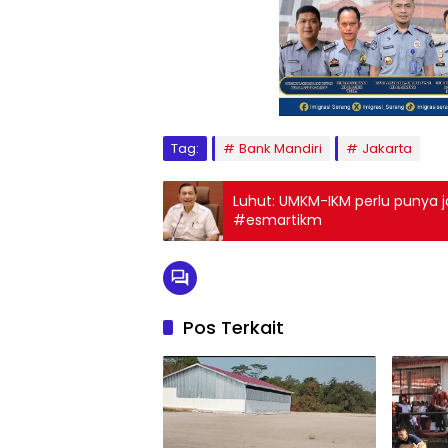
Tag:
Bank Mandiri
Jakarta
Luhut: UMKM-IKM perlu punya ja
#esmartikm
Pos Terkait