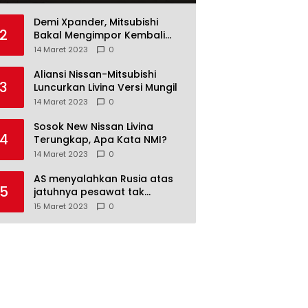
Demi Xpander, Mitsubishi
2
Bakal Mengimpor Kembali
Pajero Sport
14 Maret 2023
0
Aliansi Nissan-Mitsubishi
3
Luncurkan Livina Versi Mungil
14 Maret 2023
0
Sosok New Nissan Livina
4
Terungkap, Apa Kata NMI?
14 Maret 2023
0
AS menyalahkan Rusia atas
5
jatuhnya pesawat tak
berawak di Laut Hitam,
15 Maret 2023
0
Moskow menyangkal