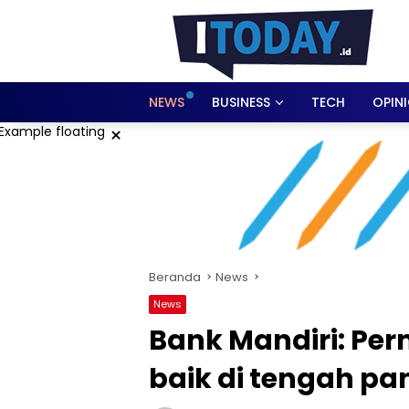
Langsung
ke
konten
NEWS
BUSINESS
TECH
OPIN
×
Beranda
News
News
Bank Mandiri: Pe
baik di tengah p