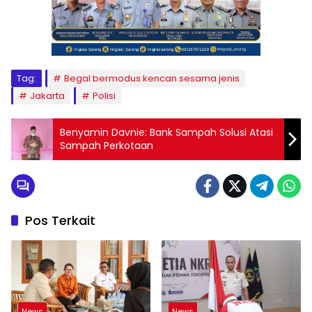
Tag:
Begal bermodus kencan sesama jenis
Jakarta
Polisi
Benyamin Davnie: Bank Sampah Solusi Atasi
Sampah Perkotaan
Pos Terkait
News
News