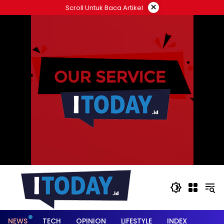
Langsung
×
Scroll Untuk Baca Artikel
ke
konten
NEWS
TECH
OPINION
LIFESTYLE
INDEX