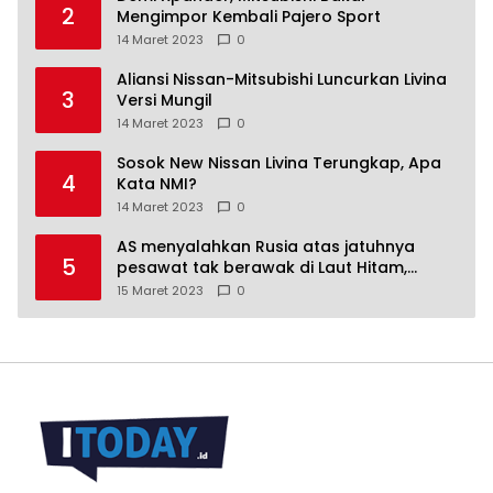
2
Mengimpor Kembali Pajero Sport
14 Maret 2023
0
Aliansi Nissan-Mitsubishi Luncurkan Livina
3
Versi Mungil
14 Maret 2023
0
Sosok New Nissan Livina Terungkap, Apa
4
Kata NMI?
14 Maret 2023
0
AS menyalahkan Rusia atas jatuhnya
5
pesawat tak berawak di Laut Hitam,
Moskow menyangkal
15 Maret 2023
0