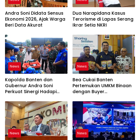
Andra Soni Didata Sensus
Dua Narapidana Kasus
Ekonomi 2026, Ajak Warga
Terorisme di Lapas Serang
Beri Data Akurat
Ikrar Setia NKRI
News
News
Kapolda Banten dan
Bea Cukai Banten
Gubernur Andra Soni
Pertemukan UMKM Binaan
Perkuat Sinergi Hadapi
dengan Buyer
Karhutla-Kekeringan
Internasional
News
News