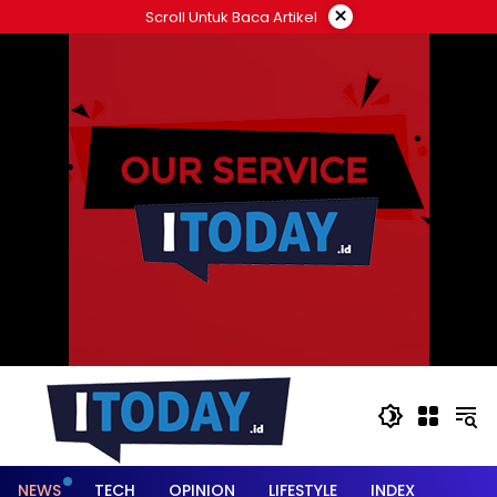
Langsung
×
Scroll Untuk Baca Artikel
ke
konten
NEWS
TECH
OPINION
LIFESTYLE
INDEX