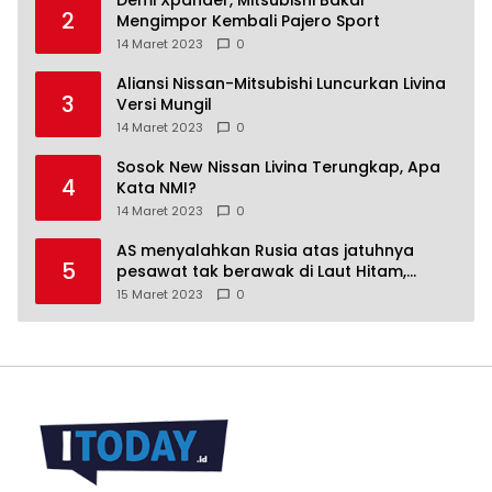
Demi Xpander, Mitsubishi Bakal
2
Mengimpor Kembali Pajero Sport
14 Maret 2023
0
Aliansi Nissan-Mitsubishi Luncurkan Livina
3
Versi Mungil
14 Maret 2023
0
Sosok New Nissan Livina Terungkap, Apa
4
Kata NMI?
14 Maret 2023
0
AS menyalahkan Rusia atas jatuhnya
5
pesawat tak berawak di Laut Hitam,
Moskow menyangkal
15 Maret 2023
0