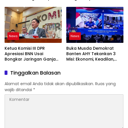
Karhutla-Kekeringan
Internasional
News
News
Ketua Komisi III DPR
Buka Musda Demokrat
Apresiasi BNN Usai
Banten AHY Tekankan 3
Bongkar Jaringan Ganja
Misi: Ekonomi, Keadilan,
Gayo-Medan, Sita 93 Kg
Demokrasi
Tinggalkan Balasan
Alamat email Anda tidak akan dipublikasikan.
Ruas yang
wajib ditandai
*