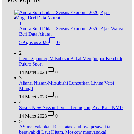
1
Andra Soni Didata Sensus Ekonomi 2026, Ajak Warga
Beri Data Akurat
5 Agustus 2026
0
2
Demi Xpander, Mitsubishi Bakal Mengimpor Kembali
Pajero Sport
14 Maret 2023
0
3
Aliansi Nissan-Mitsubishi Luncurkan Livina Versi
Mungil
14 Maret 2023
0
4
Sosok New Nissan Livina Terungkap, Apa Kata NMI?
14 Maret 2023
0
5
AS menyalahkan Rusia atas jatuhnya pesawat tak
berawak di Laut Hitam, Moskow menyangkal