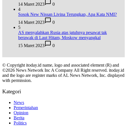
14 Maret 2023
0
4
Sosok New Nissan Livina Terungkap, Apa Kata NMI?
14 Maret 2023
0
5
AS menyalahkan Rusia atas jatuhnya pesawat tak
berawak di Laut Hitam, Moskow menyangkal
15 Maret 2023
0
© Copyright itoday.id name, logo and associated element (R) and
©2026 News Network Inc A Company All Right reserved. itoday.id
and the logo are register marks of AL News Network, Inc. displayed
with permission.
Kategori
News
Pemerintahan
Opinion
Berita
Politics