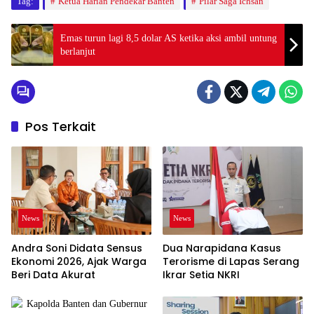
Tag:
Ketua Harian Pendekar Banten
Pilar Saga Ichsan
Emas turun lagi 8,5 dolar AS ketika aksi ambil untung
berlanjut
Pos Terkait
News
News
Andra Soni Didata Sensus
Dua Narapidana Kasus
Ekonomi 2026, Ajak Warga
Terorisme di Lapas Serang
Beri Data Akurat
Ikrar Setia NKRI