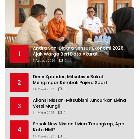
Andra Soni Didata Sensus Ekonomi 2026,
1
Ajak Warga Beri Data Akurat
5 Agustus 2026
0
Demi Xpander, Mitsubishi Bakal
2
Mengimpor Kembali Pajero Sport
14 Maret 2023
0
Aliansi Nissan-Mitsubishi Luncurkan Livina
3
Versi Mungil
14 Maret 2023
0
Sosok New Nissan Livina Terungkap, Apa
4
Kata NMI?
14 Maret 2023
0