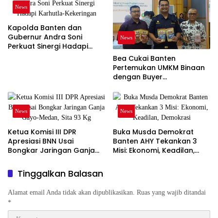
News
Kapolda Banten dan
Gubernur Andra Soni
News
Perkuat Sinergi Hadapi
Karhutla-Kekeringan
Bea Cukai Banten
Pertemukan UMKM Binaan
dengan Buyer
Internasional
News
News
Ketua Komisi III DPR
Buka Musda Demokrat
Apresiasi BNN Usai
Banten AHY Tekankan 3
Bongkar Jaringan Ganja
Misi: Ekonomi, Keadilan,
Gayo-Medan, Sita 93 Kg
Demokrasi
Tinggalkan Balasan
Alamat email Anda tidak akan dipublikasikan.
Ruas yang wajib ditandai
*