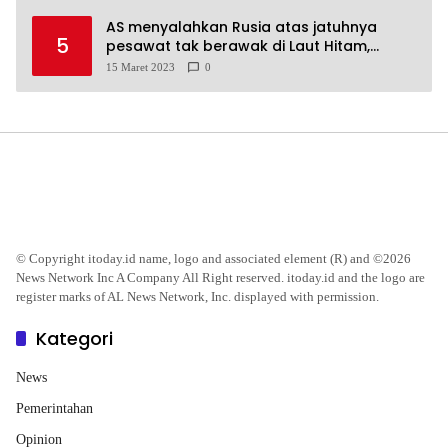
AS menyalahkan Rusia atas jatuhnya
5
pesawat tak berawak di Laut Hitam,
Moskow menyangkal
15 Maret 2023
0
© Copyright itoday.id name, logo and associated element (R) and ©2026
News Network Inc A Company All Right reserved. itoday.id and the logo are
register marks of AL News Network, Inc. displayed with permission.
Kategori
News
Pemerintahan
Opinion