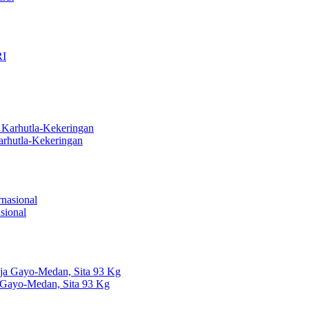
arhutla-Kekeringan
sional
 Gayo-Medan, Sita 93 Kg