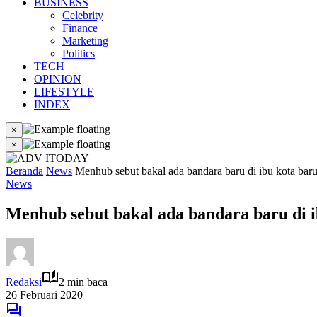
BUSINESS
Celebrity
Finance
Marketing
Politics
TECH
OPINION
LIFESTYLE
INDEX
×
×
Beranda
News
Menhub sebut bakal ada bandara baru di ibu kota bar
News
Menhub sebut bakal ada bandara baru di i
Redaksi
2 min baca
26 Februari 2020