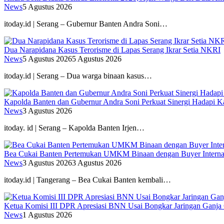
News
5 Agustus 2026
itoday.id | Serang – Gubernur Banten Andra Soni…
Dua Narapidana Kasus Terorisme di Lapas Serang Ikrar Setia NKRI
News
5 Agustus 2026
5 Agustus 2026
itoday.id | Serang – Dua warga binaan kasus…
Kapolda Banten dan Gubernur Andra Soni Perkuat Sinergi Hadapi K
News
3 Agustus 2026
itoday. id | Serang – Kapolda Banten Irjen…
Bea Cukai Banten Pertemukan UMKM Binaan dengan Buyer Interna
News
3 Agustus 2026
3 Agustus 2026
itoday.id | Tangerang – Bea Cukai Banten kembali…
Ketua Komisi III DPR Apresiasi BNN Usai Bongkar Jaringan Ganja
News
1 Agustus 2026