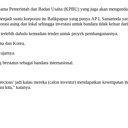
Sama Pemerintah dan Badan Usaha (KPBU) yang juga akan mengundang 
a menjadi suatu korporasi itu Balikpapan yang punya AP I, Samarinda 
borasi asing dan lokal sehingga investasi untuk bandara tidak keluar dar
terlebih dahulu kemudian tender untuk proyek pembangunannya.
na dan Korea.
 ujarnya.
 berstatus sebagai bandara internasional.
‘precious’ jadi kalau mereka (calon investor) mendapatkan kesempatan 
ra kita,” katanya.