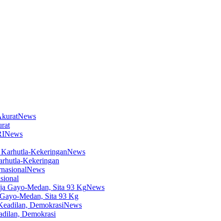
News
rat
News
News
arhutla-Kekeringan
News
sional
News
 Gayo-Medan, Sita 93 Kg
News
dilan, Demokrasi