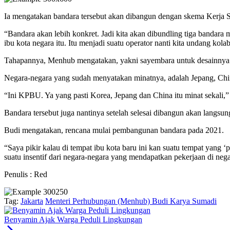
Ia mengatakan bandara tersebut akan dibangun dengan skema Kerja 
“Bandara akan lebih konkret. Jadi kita akan dibundling tiga bandar
ibu kota negara itu. Itu menjadi suatu operator nanti kita undang kola
Tahapannya, Menhub mengatakan, yakni sayembara untuk desainnya 
Negara-negara yang sudah menyatakan minatnya, adalah Jepang, Chi
“Ini KPBU. Ya yang pasti Korea, Jepang dan China itu minat sekali,”
Bandara tersebut juga nantinya setelah selesai dibangun akan langsung
Budi mengatakan, rencana mulai pembangunan bandara pada 2021.
“Saya pikir kalau di tempat ibu kota baru ini kan suatu tempat yang 
suatu insentif dari negara-negara yang mendapatkan pekerjaan di nega
Penulis : Red
Tag:
Jakarta
Menteri Perhubungan (Menhub) Budi Karya Sumadi
Benyamin Ajak Warga Peduli Lingkungan