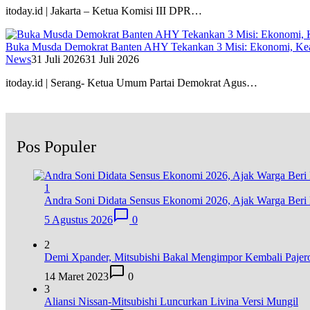
itoday.id | Jakarta – Ketua Komisi III DPR…
Buka Musda Demokrat Banten AHY Tekankan 3 Misi: Ekonomi, Kea
News
31 Juli 2026
31 Juli 2026
itoday.id | Serang- Ketua Umum Partai Demokrat Agus…
Pos Populer
1
Andra Soni Didata Sensus Ekonomi 2026, Ajak Warga Beri 
5 Agustus 2026
0
2
Demi Xpander, Mitsubishi Bakal Mengimpor Kembali Pajer
14 Maret 2023
0
3
Aliansi Nissan-Mitsubishi Luncurkan Livina Versi Mungil