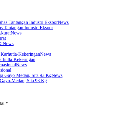
News
s Tantangan Industri Ekspor
News
rat
News
News
arhutla-Kekeringan
News
sional
News
 Gayo-Medan, Sita 93 Kg
dai
*