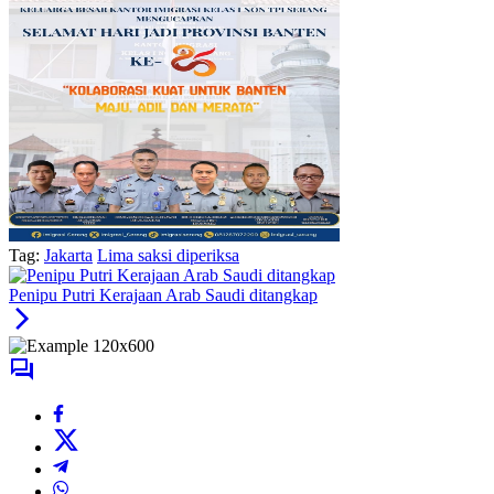
Tag:
Jakarta
Lima saksi diperiksa
Penipu Putri Kerajaan Arab Saudi ditangkap