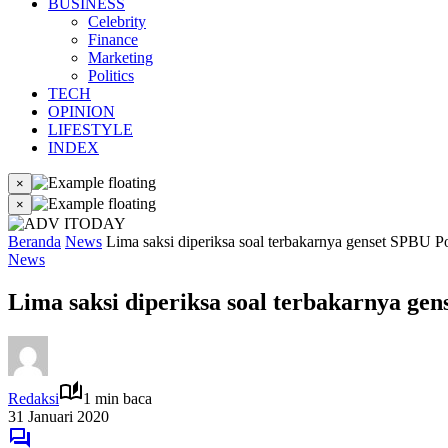
BUSINESS
Celebrity
Finance
Marketing
Politics
TECH
OPINION
LIFESTYLE
INDEX
×
×
Beranda
News
Lima saksi diperiksa soal terbakarnya genset SPBU
News
Lima saksi diperiksa soal terbakarnya g
Redaksi
1 min baca
31 Januari 2020