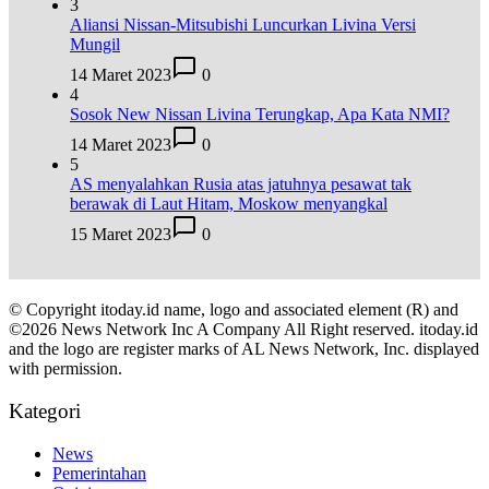
3
Aliansi Nissan-Mitsubishi Luncurkan Livina Versi
Mungil
14 Maret 2023
0
4
Sosok New Nissan Livina Terungkap, Apa Kata NMI?
14 Maret 2023
0
5
AS menyalahkan Rusia atas jatuhnya pesawat tak
berawak di Laut Hitam, Moskow menyangkal
15 Maret 2023
0
© Copyright itoday.id name, logo and associated element (R) and
©2026 News Network Inc A Company All Right reserved. itoday.id
and the logo are register marks of AL News Network, Inc. displayed
with permission.
Kategori
News
Pemerintahan