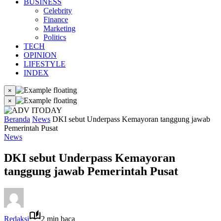
BUSINESS
Celebrity
Finance
Marketing
Politics
TECH
OPINION
LIFESTYLE
INDEX
×
×
Beranda
News
DKI sebut Underpass Kemayoran tanggung jawab
Pemerintah Pusat
News
DKI sebut Underpass Kemayoran
tanggung jawab Pemerintah Pusat
Redaksi
2 min baca