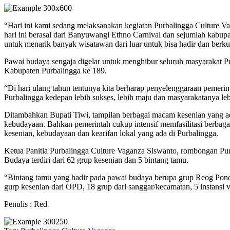
“Hari ini kami sedang melaksanakan kegiatan Purbalingga Culture
hari ini berasal dari Banyuwangi Ethno Carnival dan sejumlah kabupate
untuk menarik banyak wisatawan dari luar untuk bisa hadir dan berk
Pawai budaya sengaja digelar untuk menghibur seluruh masyarakat Pu
Kabupaten Purbalingga ke 189.
“Di hari ulang tahun tentunya kita berharap penyelenggaraan pemeri
Purbalingga kedepan lebih sukses, lebih maju dan masyarakatanya leb
Ditambahkan Bupati Tiwi, tampilan berbagai macam kesenian yang a
kebudayaan. Bahkan pemerintah cukup intensif memfasilitasi berbagai
kesenian, kebudayaan dan kearifan lokal yang ada di Purbalingga.
Ketua Panitia Purbalingga Culture Vaganza Siswanto, rombongan Purb
Budaya terdiri dari 62 grup kesenian dan 5 bintang tamu.
“Bintang tamu yang hadir pada pawai budaya berupa grup Reog Ponor
gurp kesenian dari OPD, 18 grup dari sanggar/kecamatan, 5 instansi v
Penulis : Red