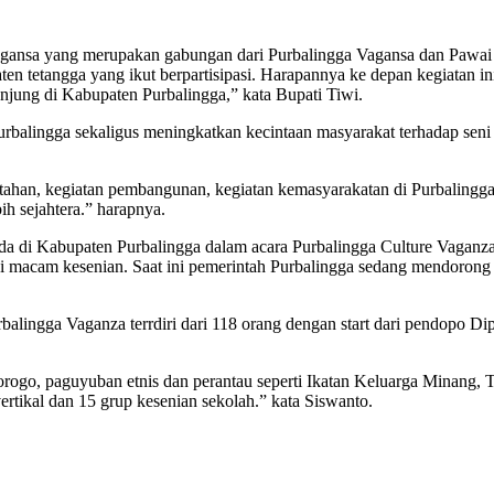
 Vagansa yang merupakan gabungan dari Purbalingga Vagansa dan Paw
n tetangga yang ikut berpartisipasi. Harapannya ke depan kegiatan ini 
unjung di Kabupaten Purbalingga,” kata Bupati Tiwi.
rbalingga sekaligus meningkatkan kecintaan masyarakat terhadap seni 
ntahan, kegiatan pembangunan, kegiatan kemasyarakatan di Purbalingga
ih sejahtera.” harapnya.
da di Kabupaten Purbalingga dalam acara Purbalingga Culture Vaganz
 macam kesenian. Saat ini pemerintah Purbalingga sedang mendorong sek
alingga Vaganza terrdiri dari 118 orang dengan start dari pendopo Di
ogo, paguyuban etnis dan perantau seperti Ikatan Keluarga Minang, 
ertikal dan 15 grup kesenian sekolah.” kata Siswanto.