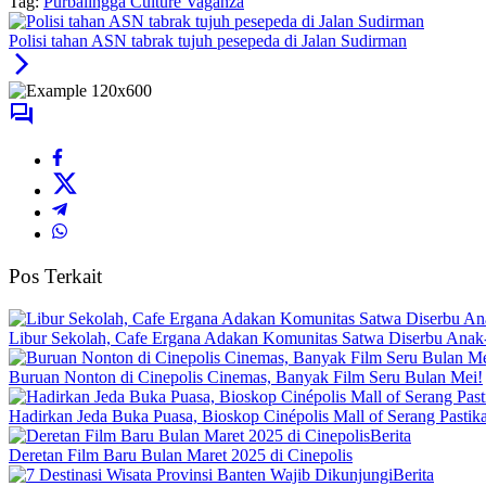
Tag:
Purbalingga Culture Vaganza
Polisi tahan ASN tabrak tujuh pesepeda di Jalan Sudirman
Pos Terkait
Libur Sekolah, Cafe Ergana Adakan Komunitas Satwa Diserbu Anak
Buruan Nonton di Cinepolis Cinemas, Banyak Film Seru Bulan Mei!
Hadirkan Jeda Buka Puasa, Bioskop Cinépolis Mall of Serang Past
Berita
Deretan Film Baru Bulan Maret 2025 di Cinepolis
Berita