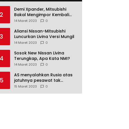
Demi Xpander, Mitsubishi
2
Bakal Mengimpor Kembali
Pajero Sport
14 Maret 2023
0
Aliansi Nissan-Mitsubishi
3
Luncurkan Livina Versi Mungil
14 Maret 2023
0
Sosok New Nissan Livina
4
Terungkap, Apa Kata NMI?
14 Maret 2023
0
AS menyalahkan Rusia atas
5
jatuhnya pesawat tak
berawak di Laut Hitam,
15 Maret 2023
0
Moskow menyangkal