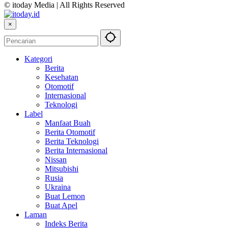
© itoday Media | All Rights Reserved
×
Kategori
Berita
Kesehatan
Otomotif
Internasional
Teknologi
Label
Manfaat Buah
Berita Otomotif
Berita Teknologi
Berita Internasional
Nissan
Mitsubishi
Rusia
Ukraina
Buat Lemon
Buat Apel
Laman
Indeks Berita