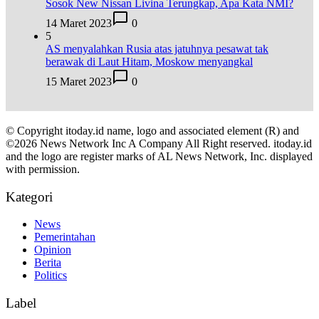
Sosok New Nissan Livina Terungkap, Apa Kata NMI?
14 Maret 2023
0
5
AS menyalahkan Rusia atas jatuhnya pesawat tak
berawak di Laut Hitam, Moskow menyangkal
15 Maret 2023
0
© Copyright itoday.id name, logo and associated element (R) and
©2026 News Network Inc A Company All Right reserved. itoday.id
and the logo are register marks of AL News Network, Inc. displayed
with permission.
Kategori
News
Pemerintahan
Opinion
Berita
Politics
Label