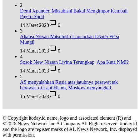
2
Demi Xpander, Mitsubishi Bakal Mengimpor Kembali
Pajero Sport
14 Maret 2023
0
3
Aliansi Nissan-Mitsubishi Luncurkan Livina Versi
Mungil
14 Maret 2023
0
4
Sosok New Nissan Livina Terungkap, Apa Kata NMI?
14 Maret 2023
0
5
AS menyalahkan Rusia atas jatuhnya pesawat tak
berawak di Laut Hitam, Moskow menyangkal
15 Maret 2023
0
© Copyright itoday.id name, logo and associated element (R) and
©2026 News Network Inc A Company All Right reserved. itoday.id
and the logo are register marks of AL News Network, Inc. displayed
with permission.