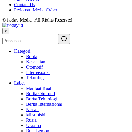
Contact Us
Pedoman Media Cyber
© itoday Media | All Rights Reserved
×
Kategori
Berita
Kesehatan
Otomotif
Internasional
Teknologi
Label
Manfaat Buah
Berita Otomotif
Berita Teknologi
Berita Internasional
Nissan
Mitsubishi
Rusia
Ukraina
Buat Lemon