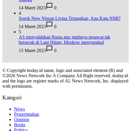
14 Maret 2023
0
4
Sosok New Nissan Livina Terungkap, Apa Kata NMI?
14 Maret 2023
0
5
AS menyalahkan Rusia atas jatuhnya pesawat tak
berawak di Laut Hitam, Moskow menyangkal
15 Maret 2023
0
© Copyright itoday.id name, logo and associated element (R) and
©2026 News Network Inc A Company All Right reserved. itoday.id
and the logo are register marks of AL News Network, Inc. displayed
with permission.
Kategori
News
Pemerintahan
Opinion
Berita
Politics