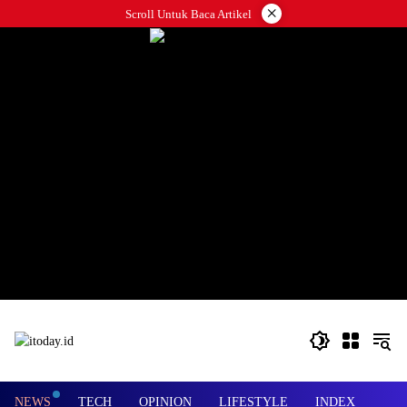
Langsung
×
Scroll Untuk Baca Artikel
ke
konten
NEWS
TECH
OPINION
LIFESTYLE
INDEX