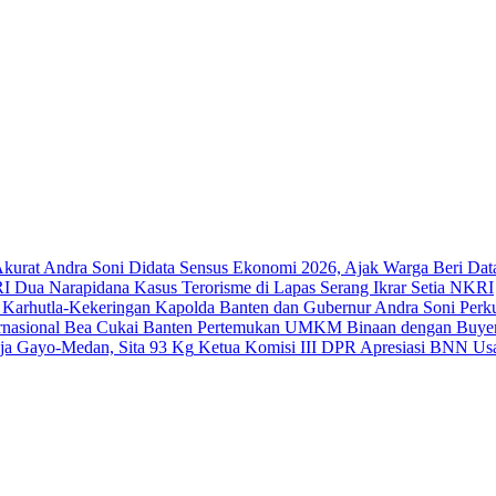
Andra Soni Didata Sensus Ekonomi 2026, Ajak Warga Beri Dat
Dua Narapidana Kasus Terorisme di Lapas Serang Ikrar Setia NKRI
Kapolda Banten dan Gubernur Andra Soni Perku
Bea Cukai Banten Pertemukan UMKM Binaan dengan Buyer 
Ketua Komisi III DPR Apresiasi BNN Usa