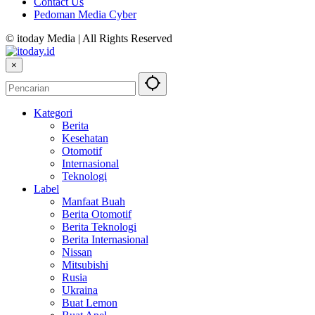
Contact Us
Pedoman Media Cyber
© itoday Media | All Rights Reserved
×
Kategori
Berita
Kesehatan
Otomotif
Internasional
Teknologi
Label
Manfaat Buah
Berita Otomotif
Berita Teknologi
Berita Internasional
Nissan
Mitsubishi
Rusia
Ukraina
Buat Lemon