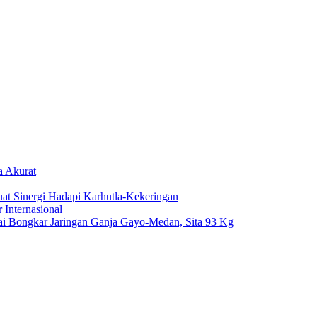
a Akurat
at Sinergi Hadapi Karhutla-Kekeringan
Internasional
i Bongkar Jaringan Ganja Gayo-Medan, Sita 93 Kg