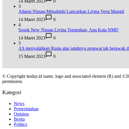
14 Maret 2023
0
3
Aliansi Nissan-Mitsubishi Luncurkan Livina Versi Mungil
14 Maret 2023
0
4
Sosok New Nissan Livina Terungkap, Apa Kata NMI?
14 Maret 2023
0
5
AS menyalahkan Rusia atas jatuhnya pesawat tak berawak
15 Maret 2023
0
© Copyright itoday.id name, logo and associated element (R) and ©2
permission.
Kategori
News
Pemerintahan
Opinion
Berita
Politics