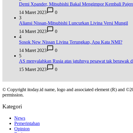
Demi Xpander, Mitsubishi Bakal Mengimpor Kembali Pajer
14 Maret 2023
0
3
Aliansi Nissan-Mitsubishi Luncurkan Livina Versi Mungil
14 Maret 2023
0
4
Sosok New Nissan Livina Terungkap, Apa Kata NMI?
14 Maret 2023
0
5
AS menyalahkan Rusia atas jatuhnya pesawat tak berawak
15 Maret 2023
0
© Copyright itoday.id name, logo and associated element (R) and ©2
permission.
Kategori
News
Pemerintahan
Opinion