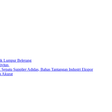
tik Lumpur Belerang
ivitas
Sepatu Supplier Adidas, Bahas Tantangan Industri Ekspor
a Akurat