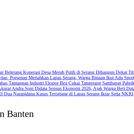
Koperasi Desa Merah Putih di Serang Dibangun Dekat Ti
Porsenap Meriahkan Lapas Serang, Warga Binaan Ikut Adu Sport
Bea Cukai Tangerang Sambangi Pabrik 
Andra Soni Didata Sensus Ekonomi 2026, Ajak Warga Beri Dat
Dua Narapidana Kasus Terorisme di Lapas Serang Ikrar Setia NKRI
an Banten