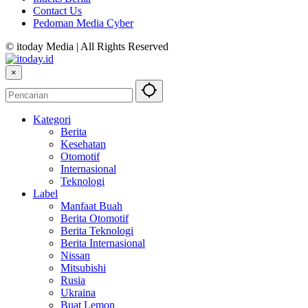
Contact Us
Pedoman Media Cyber
© itoday Media | All Rights Reserved
×
Kategori
Berita
Kesehatan
Otomotif
Internasional
Teknologi
Label
Manfaat Buah
Berita Otomotif
Berita Teknologi
Berita Internasional
Nissan
Mitsubishi
Rusia
Ukraina
Buat Lemon