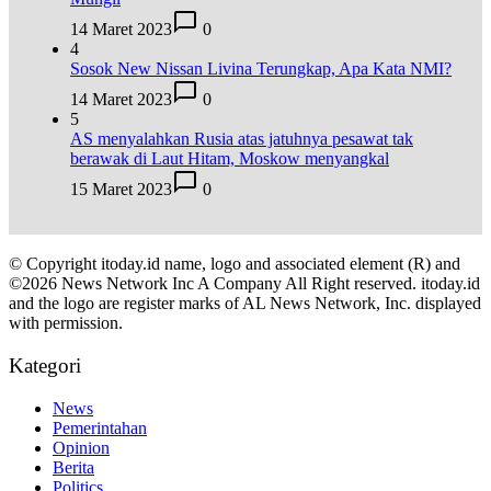
14 Maret 2023
0
4
Sosok New Nissan Livina Terungkap, Apa Kata NMI?
14 Maret 2023
0
5
AS menyalahkan Rusia atas jatuhnya pesawat tak
berawak di Laut Hitam, Moskow menyangkal
15 Maret 2023
0
© Copyright itoday.id name, logo and associated element (R) and
©2026 News Network Inc A Company All Right reserved. itoday.id
and the logo are register marks of AL News Network, Inc. displayed
with permission.
Kategori
News
Pemerintahan
Opinion
Berita
Politics